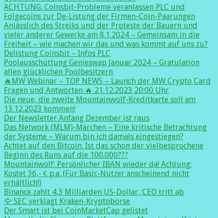
ACHTUNG: Coinsbit-Probleme veranlassen PLC und
Folgecoins zur De-Listung der Firmen-Coin-Paarungen
Anlässlich des Streiks und der Proteste der Bauern und
vieler anderer Gewerke am 8.1.2024 – Gemeinsam in die
Freiheit – wie machen wir das und was kommt auf uns zu?
Delistung Coinsbit – Infos PLC
Poolausschüttung Genieswap Januar 2024 – Gratulation
allen glücklichen Poolbesitzern
🔥MW Webinar – TOP NEWS – Launch der MW Crypto Card
Fragen und Antworten 🔥 21.12.2023 20:00 Uhr
Die neue, die zweite Mountainwolf-Kreditkarte soll am
13.12.2023 kommen!
Der Newsletter Anfang Dezember ist raus
Das Network (MLM)-Märchen – Eine kritische Betrachtung
der Systeme – Warum bin ich damals eingestiegen?
Achtet auf den Bitcoin. Ist das schon der vielbesprochene
Beginn des Runs auf die 100.000???
Mountainwolf: Persönlicher IBAN wieder da! Achtung:
Kostet 36,- € p.a. (Für Basic-Nutzer anscheinend nicht
erhältlich!)
Binance zahlt 4,3 Milliarden US-Dollar, CEO tritt ab
🦅 SEC verklagt Kraken-Kryptobörse
Der Smart ist bei CoinMarketCap gelistet