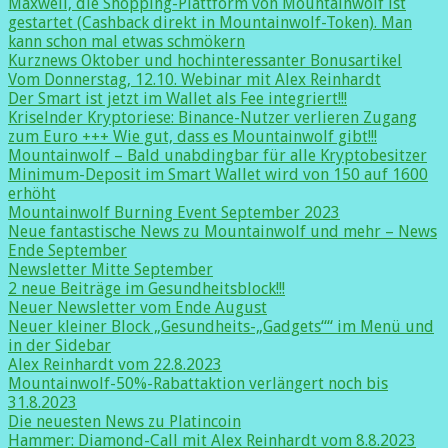
Maxwell, die Shopping-Plattform von Mountainwolf ist
gestartet (Cashback direkt in Mountainwolf-Token). Man
kann schon mal etwas schmökern
Kurznews Oktober und hochinteressanter Bonusartikel
Vom Donnerstag, 12.10. Webinar mit Alex Reinhardt
Der Smart ist jetzt im Wallet als Fee integriert!!!
Kriselnder Kryptoriese: Binance-Nutzer verlieren Zugang
zum Euro +++ Wie gut, dass es Mountainwolf gibt!!!
Mountainwolf – Bald unabdingbar für alle Kryptobesitzer
Minimum-Deposit im Smart Wallet wird von 150 auf 1600
erhöht
Mountainwolf Burning Event September 2023
Neue fantastische News zu Mountainwolf und mehr – News
Ende September
Newsletter Mitte September
2 neue Beiträge im Gesundheitsblock!!!
Neuer Newsletter vom Ende August
Neuer kleiner Block „Gesundheits-„Gadgets““ im Menü und
in der Sidebar
Alex Reinhardt vom 22.8.2023
Mountainwolf-50%-Rabattaktion verlängert noch bis
31.8.2023
Die neuesten News zu Platincoin
Hammer: Diamond-Call mit Alex Reinhardt vom 8.8.2023