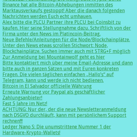
Binance hat alle Bitcoin-Abhebungen inmitten des
Marktausverkaufs gestoppt! Aber die danach folgenden
Nachrichten werden Euch echt umhauen.
Alex bitte die PLCU Partner ihre PLCU bei Coinsbit zu
kaufen. Hier seine Stellungnahme dazu. Schriftlich von der
Firma unter den News im Platincoin-Beitrag.
Neue Befehle/Anleitungen für die Node/Blockchainplätze.
Unter den News etwas scrollen Stichwort: Node,
Blockchainplätze. Suchen immer auch mit STRG+F möglich
Zur Anmeldung bei Mountainwolf geht es hier
Bitte kontaktiert mich über meine Email-Adresse und dann
bitte auch in ganzen Sätzen und mit Euren konkreten
Fragen. Die vielen täglichen einfachen „Hallo’s“ auf
Telegram, kann und werde ich nicht bedienen.
Bitcoin in El Salvador offizielle Währung
Erneute Warnung vor Paypal als geschäftlicher
Zahlungsanbieter!
Fast 5 Jahre im Netz!
ACHTUNG: Nur der, der die neue Newsletteranmeldung
nach DSGVO durchläuft, kann mit persönlichem Support
rechnen!!!
Ledger Nano S: Die unumstrittene Nummer 1 der
Hardware-Krypto-Wallets!