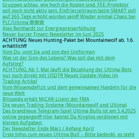
Gruppen schlau, wie hoch die Kosten sind. FEE-Protektor
soll noch nicht aktiv sein. Einfrierzeitraum beim SMART soll
auf 365 Tage erhöht worden sein!!! Wieder einmal Chaos bei
PLC/Ultima 🙈🙈🙈
Alex Reinhardt zur Energiepreiserhöhung
Neuer kurzer Finanz-Newsletter im Juni 2025
ACHTUNG: Neues Hunting-Paket bei Mountainwolf ab. 1.6.
erhältlich!!!
Vom Du, vom Sie und von den Uniformen
Was ist der Sinn des Lebens? Was soll das mit dem
Aufstieg?
ACHTUNG: Ab 1. Mai läuft die Bezahlung der Ultima-Bots
nur noch direkt mit USDT!!! Neues Update-Video im
Trading-Artikel
Vom Wissensdefizit und dem gemeinsamen Handeln für die
neue Welt
Bitpanda erhält MiCAR-Lizenz der FMA
Die neuen Trading-Systeme (Mountainwolf und Ultima)
Das brandneue Telegram-Spiel Ultima Bulls ist am 5.4.2025
online gegangen!!! Hier kannst Du Kryptos verdienen mit
kleinen Aufgaben.
Der Newsletter Ende März / Anfang April
Erste Infos zum neuen Ultima Bull – Bitte bedenkt, es steht