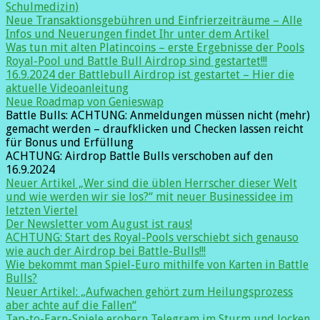
Schulmedizin)
Neue Transaktionsgebühren und Einfrierzeiträume – Alle
Infos und Neuerungen findet Ihr unter dem Artikel
Was tun mit alten Platincoins – erste Ergebnisse der Pools
Royal-Pool und Battle Bull Airdrop sind gestartet!!!
16.9.2024 der Battlebull Airdrop ist gestartet – Hier die
aktuelle Videoanleitung
Neue Roadmap von Genieswap
Battle Bulls: ACHTUNG: Anmeldungen müssen nicht (mehr)
gemacht werden – draufklicken und Checken lassen reicht
für Bonus und Erfüllung
ACHTUNG: Airdrop Battle Bulls verschoben auf den
16.9.2024
Neuer Artikel „Wer sind die üblen Herrscher dieser Welt
und wie werden wir sie los?“ mit neuer Businessidee im
letzten Viertel
Der Newsletter vom August ist raus!
ACHTUNG: Start des Royal-Pools verschiebt sich genauso
wie auch der Airdrop bei Battle-Bulls!!!
Wie bekommt man Spiel-Euro mithilfe von Karten in Battle
Bulls?
Neuer Artikel: „Aufwachen gehört zum Heilungsprozess
aber achte auf die Fallen“
Tap-to-Earn-Spiele erobern Telegram im Sturm und locken