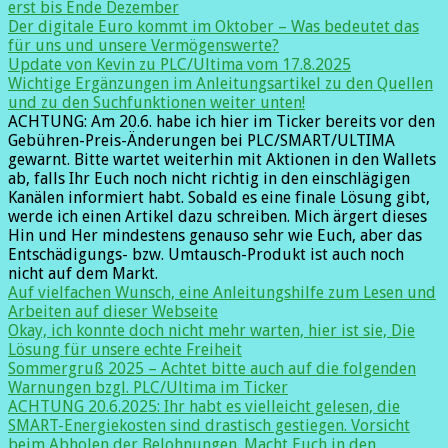
erst bis Ende Dezember
Der digitale Euro kommt im Oktober – Was bedeutet das
für uns und unsere Vermögenswerte?
Update von Kevin zu PLC/Ultima vom 17.8.2025
Wichtige Ergänzungen im Anleitungsartikel zu den Quellen
und zu den Suchfunktionen weiter unten!
ACHTUNG: Am 20.6. habe ich hier im Ticker bereits vor den
Gebühren-Preis-Änderungen bei PLC/SMART/ULTIMA
gewarnt. Bitte wartet weiterhin mit Aktionen in den Wallets
ab, falls Ihr Euch noch nicht richtig in den einschlägigen
Kanälen informiert habt. Sobald es eine finale Lösung gibt,
werde ich einen Artikel dazu schreiben. Mich ärgert dieses
Hin und Her mindestens genauso sehr wie Euch, aber das
Entschädigungs- bzw. Umtausch-Produkt ist auch noch
nicht auf dem Markt.
Auf vielfachen Wunsch, eine Anleitungshilfe zum Lesen und
Arbeiten auf dieser Webseite
Okay, ich konnte doch nicht mehr warten, hier ist sie, Die
Lösung für unsere echte Freiheit
Sommergruß 2025 – Achtet bitte auch auf die folgenden
Warnungen bzgl. PLC/Ultima im Ticker
ACHTUNG 20.6.2025: Ihr habt es vielleicht gelesen, die
SMART-Energiekosten sind drastisch gestiegen. Vorsicht
beim Abholen der Belohnungen. Macht Euch in den