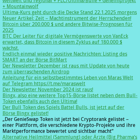
weltweit und regional + PLC/Ultima/Bulle + Geheimprojekt
+ Mountainwolf
Ultima-Kurs geht durch die Decke Stand 22.1.2025 morgens
Neuer Artikel: Zeit – Machtinstrument der Herrschenden!
Bitcoin über 200.000 $ und andere Bitwise-Prognosen für
2025
BTC Der Leiter für digitale Vermögenswerte von VanEck
erwartet, dass Bitcoin in diesem Zyklus auf 180.000 $
wächst.
Endlich einmal wieder positive Nachrichten: Listing des
SMART an der Börse BitMart
Der Newsletter Dezember ist raus mit Update von heute
zum überraschenden Airdrop
Anleitung für ein selbstbestimmtes Leben von Maras Welt
auf Telegram https://t.me/maraswelt
Der Newsletter November 2024 ist raus!
Bingx, also eine weitere Top15-Börse listet neben dem Bull-
Token ebenfalls auch den Ultima!
Der Bull Token des Spiels Battel Bulls, ist jetzt auf der
Börse Bingx gelistet!
„Der GenieSwap Token ist jetzt bei Cryptorank gelistet –
einer Plattform, die verschiedene Krypto-Projekte und ihre
Marktperformance bewertet und sichtbar macht“
Alternative Heilmittel (Sammlung) oder Ärzte (Big Pharma‘s