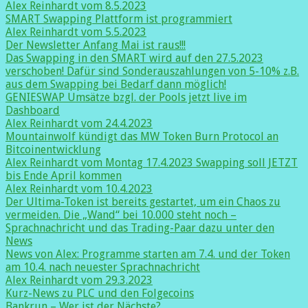
Alex Reinhardt vom 8.5.2023
SMART Swapping Plattform ist programmiert
Alex Reinhardt vom 5.5.2023
Der Newsletter Anfang Mai ist raus!!!
Das Swapping in den SMART wird auf den 27.5.2023
verschoben! Dafür sind Sonderauszahlungen von 5-10% z.B.
aus dem Swapping bei Bedarf dann möglich!
GENIESWAP Umsätze bzgl. der Pools jetzt live im
Dashboard
Alex Reinhardt vom 24.4.2023
Mountainwolf kündigt das MW Token Burn Protocol an
Bitcoinentwicklung
Alex Reinhardt vom Montag 17.4.2023 Swapping soll JETZT
bis Ende April kommen
Alex Reinhardt vom 10.4.2023
Der Ultima-Token ist bereits gestartet, um ein Chaos zu
vermeiden. Die „Wand“ bei 10.000 steht noch –
Sprachnachricht und das Trading-Paar dazu unter den
News
News von Alex: Programme starten am 7.4. und der Token
am 10.4. nach neuester Sprachnachricht
Alex Reinhardt vom 29.3.2023
Kurz-News zu PLC und den Folgecoins
Bankrun – Wer ist der Nächste?