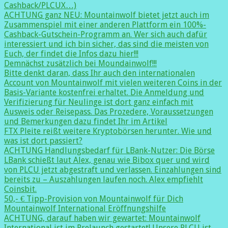
Cashback/PLCUX…)
ACHTUNG ganz NEU: Mountainwolf bietet jetzt auch im
Zusammenspiel mit einer anderen Plattform ein 100%-
Cashback-Gutschein-Programm an. Wer sich auch dafür
interessiert und ich bin sicher, das sind die meisten von
Euch, der findet die Infos dazu hier!!!
Demnächst zusätzlich bei Moundainwolf!!!
Bitte denkt daran, dass Ihr auch den internationalen
Account von Mountainwolf mit vielen weiteren Coins in der
Basis-Variante kostenfrei erhaltet. Die Anmeldung und
Verifizierung für Neulinge ist dort ganz einfach mit
Ausweis oder Reisepass. Das Prozedere, Voraussetzungen
und Bemerkungen dazu findet Ihr im Artikel
FTX Pleite reißt weitere Kryptobörsen herunter. Wie und
was ist dort passiert?
ACHTUNG Handlungsbedarf für LBank-Nutzer: Die Börse
LBank schießt laut Alex, genau wie Bibox quer und wird
von PLCU jetzt abgestraft und verlassen. Einzahlungen sind
bereits zu – Auszahlungen laufen noch. Alex empfiehlt
Coinsbit.
50,- € Tipp-Provision von Mountainwolf für Dich
Mountainwolf International Eröffnungshilfe
ACHTUNG, darauf haben wir gewartet: Mountainwolf
International ist im Prelaunch gestartet! Unsere PLCU ist