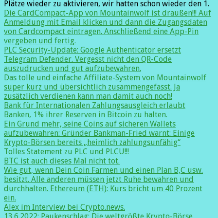
Plätze wieder zu aktivieren, wir hatten schon wieder den 1.
Die CardCompact-App von Mountainwolf ist draußen!!! Auf
Anmeldung mit Email klicken und dann die Zugangsdaten
von Cardcompact eintragen. Anschließend eine App-Pin
vergeben und fertig.
PLC Security-Update: Google Authenticator ersetzt
Telegram Defender. Vergesst nicht den QR-Code
auszudrucken und gut aufzubewahren.
Das tolle und einfache Affiliate-System von Mountainwolf
super kurz und übersichtlich zusammengefasst. Ja
zusätzlich verdienen kann man damit auch noch!
Bank für Internationalen Zahlungsausgleich erlaubt
Banken, 1% ihrer Reserven in Bitcoin zu halten.
Ein Grund mehr, seine Coins auf sicheren Wallets
aufzubewahren: Gründer Bankman-Fried warnt: Einige
Krypto-Börsen bereits „heimlich zahlungsunfähig“
Tolles Statement zu PLC und PLCU!!!
BTC ist auch dieses Mal nicht tot.
Wie gut, wenn Dein Coin Farmen und einen Plan B,C usw.
besitzt. Alle anderen müssen jetzt Ruhe bewahren und
durchhalten. Ethereum (ETH): Kurs bricht um 40 Prozent
ein.
Alex im Interview bei Crypto.news.
13.6.2022: Paukenschlag: Die weltgrößte Krypto-Börse