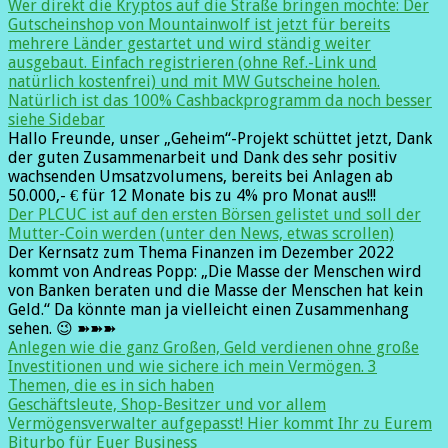
Wer direkt die Kryptos auf die Straße bringen möchte: Der
Gutscheinshop von Mountainwolf ist jetzt für bereits
mehrere Länder gestartet und wird ständig weiter
ausgebaut. Einfach registrieren (ohne Ref.-Link und
natürlich kostenfrei) und mit MW Gutscheine holen.
Natürlich ist das 100% Cashbackprogramm da noch besser
siehe Sidebar
Hallo Freunde, unser „Geheim“-Projekt schüttet jetzt, Dank
der guten Zusammenarbeit und Dank des sehr positiv
wachsenden Umsatzvolumens, bereits bei Anlagen ab
50.000,- € für 12 Monate bis zu 4% pro Monat aus!!!
Der PLCUC ist auf den ersten Börsen gelistet und soll der
Mutter-Coin werden (unter den News, etwas scrollen)
Der Kernsatz zum Thema Finanzen im Dezember 2022
kommt von Andreas Popp: „Die Masse der Menschen wird
von Banken beraten und die Masse der Menschen hat kein
Geld.“ Da könnte man ja vielleicht einen Zusammenhang
sehen. 😉 ➽➽➽
Anlegen wie die ganz Großen, Geld verdienen ohne große
Investitionen und wie sichere ich mein Vermögen. 3
Themen, die es in sich haben
Geschäftsleute, Shop-Besitzer und vor allem
Vermögensverwalter aufgepasst! Hier kommt Ihr zu Eurem
Biturbo für Euer Business