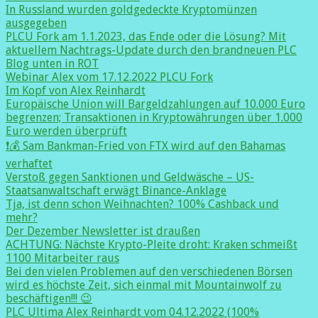
In Russland wurden goldgedeckte Kryptomünzen
ausgegeben
PLCU Fork am 1.1.2023, das Ende oder die Lösung? Mit
aktuellem Nachtrags-Update durch den brandneuen PLC
Blog unten in ROT
Webinar Alex vom 17.12.2022 PLCU Fork
Im Kopf von Alex Reinhardt
Europäische Union will Bargeldzahlungen auf 10.000 Euro
begrenzen; Transaktionen in Kryptowährungen über 1.000
Euro werden überprüft
❗️💰 Sam Bankman-Fried von FTX wird auf den Bahamas
verhaftet
Verstoß gegen Sanktionen und Geldwäsche – US-
Staatsanwaltschaft erwägt Binance-Anklage
Tja, ist denn schon Weihnachten? 100% Cashback und
mehr?
Der Dezember Newsletter ist draußen
ACHTUNG: Nächste Krypto-Pleite droht: Kraken schmeißt
1100 Mitarbeiter raus
Bei den vielen Problemen auf den verschiedenen Börsen
wird es höchste Zeit, sich einmal mit Mountainwolf zu
beschäftigen!!! 😉
PLC Ultima Alex Reinhardt vom 04.12.2022 (100%