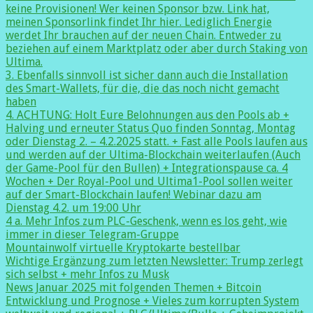
keine Provisionen! Wer keinen Sponsor bzw. Link hat,
meinen Sponsorlink findet Ihr hier. Lediglich Energie
werdet Ihr brauchen auf der neuen Chain. Entweder zu
beziehen auf einem Marktplatz oder aber durch Staking von
Ultima.
3. Ebenfalls sinnvoll ist sicher dann auch die Installation
des Smart-Wallets, für die, die das noch nicht gemacht
haben
4. ACHTUNG: Holt Eure Belohnungen aus den Pools ab +
Halving und erneuter Status Quo finden Sonntag, Montag
oder Dienstag 2. – 4.2.2025 statt. + Fast alle Pools laufen aus
und werden auf der Ultima-Blockchain weiterlaufen (Auch
der Game-Pool für den Bullen) + Integrationspause ca. 4
Wochen + Der Royal-Pool und Ultima1-Pool sollen weiter
auf der Smart-Blockchain laufen! Webinar dazu am
Dienstag 4.2. um 19:00 Uhr
4 a. Mehr Infos zum PLC-Geschenk, wenn es los geht, wie
immer in dieser Telegram-Gruppe
Mountainwolf virtuelle Kryptokarte bestellbar
Wichtige Ergänzung zum letzten Newsletter: Trump zerlegt
sich selbst + mehr Infos zu Musk
News Januar 2025 mit folgenden Themen + Bitcoin
Entwicklung und Prognose + Vieles zum korrupten System