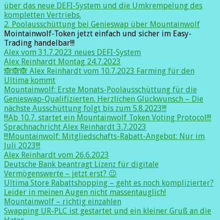
über das neue DEFI-System und die Umkrempelung des
kompletten Vertriebs.
2. Poolausschüttung bei Genieswap über Mountainwolf
Mointainwolf-Token jetzt einfach und sicher im Easy-
Trading handelbar!!!
Alex vom 31.7.2023 neues DEFI-System
Alex Reinhardt Montag 24.7.2023
🙈🙈🙈 Alex Reinhardt vom 10.7.2023 Farming für den
Ultima kommt
Mountainwolf: Erste Monats-Poolausschüttung für die
Genieswap-Qualifizierten. Herzlichen Glückwunsch – Die
nächste Ausschüttung folgt bis zum 5.8.2023!!!
!!!Ab 10.7. startet ein Mountainwolf Token Voting Protocol!!!
Sprachnachricht Alex Reinhardt 3.7.2023
!!!Mountainwolf: Mitgliedschafts-Rabatt-Angebot: Nur im
Juli 2023!!!
Alex Reinhardt vom 26.6.2023
Deutsche Bank beantragt Lizenz für digitale
Vermögenswerte – jetzt erst? 😉
Ultima Store Rabattshopping – geht es noch komplizierter?
Leider in meinen Augen nicht massentauglich!
Mountainwolf – richtig einzahlen
Swapping UR-PLC ist gestartet und ein kleiner Gruß an die