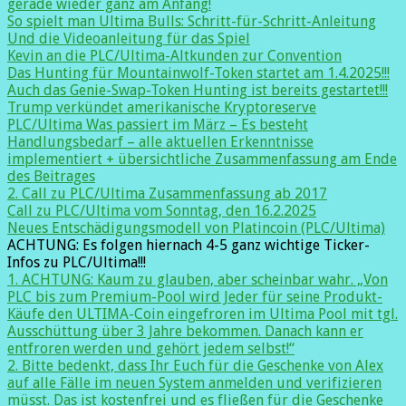
gerade wieder ganz am Anfang!
So spielt man Ultima Bulls: Schritt-für-Schritt-Anleitung
Und die Videoanleitung für das Spiel
Kevin an die PLC/Ultima-Altkunden zur Convention
Das Hunting für Mountainwolf-Token startet am 1.4.2025!!!
Auch das Genie-Swap-Token Hunting ist bereits gestartet!!!
Trump verkündet amerikanische Kryptoreserve
PLC/Ultima Was passiert im März – Es besteht
Handlungsbedarf – alle aktuellen Erkenntnisse
implementiert + übersichtliche Zusammenfassung am Ende
des Beitrages
2. Call zu PLC/Ultima Zusammenfassung ab 2017
Call zu PLC/Ultima vom Sonntag, den 16.2.2025
Neues Entschädigungsmodell von Platincoin (PLC/Ultima)
ACHTUNG: Es folgen hiernach 4-5 ganz wichtige Ticker-
Infos zu PLC/Ultima!!!
1. ACHTUNG: Kaum zu glauben, aber scheinbar wahr. „Von
PLC bis zum Premium-Pool wird Jeder für seine Produkt-
Käufe den ULTIMA-Coin eingefroren im Ultima Pool mit tgl.
Ausschüttung über 3 Jahre bekommen. Danach kann er
entfroren werden und gehört jedem selbst!“
2. Bitte bedenkt, dass Ihr Euch für die Geschenke von Alex
auf alle Fälle im neuen System anmelden und verifizieren
müsst. Das ist kostenfrei und es fließen für die Geschenke