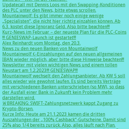
Updatecall mit Dennis Loos mit den Swapping-Konditionen
des PLC unter den News, bitte etwas scrollen.
Mountainwolf: Es gibt immer noch einige wenige
„Spezialisten“, die nicht hier richtig einzahlen können. Ab
6.3. kostet diese Ignoranz Geld. Also bitte beachten!!!
Kurz-News im Februar – der neueste Plan für die PLC-Coins
!!! GENIESWAP-Launch ist gestartet!!!
Alex Reinhardt vom Montag, den 20.3.
News zu den neuen Banken von Mountainwolf
Mountainwolf €-Einzahlungen auf den neuen allgemeinen
IBAN wieder möglich, aber bitte diese Hinweise beachten!!!
Newsletter mit vielen wichtigen News und einem tollen
Neustart am 1.2.2023!!! GENIESWAP!!!
Mountainwolf wechselt den Zahlungsanbieter. Ab KW 5 soll
alles wieder wie gewohnt laufen. Es sind bereits Verträge
mit verschiedenen Banken unterschrieben (so MW), so dass
der Ausfall einer Bank in Zukunft kein Problem mehr
darstellen wird.
🚨BREAKING: SWIFT-Zahlungsnetzwerk kappt Zugang zu
Krypto-Börsen.
Kurze Info: Heute am 21.1.2023 kamen die dritten
Auszahlungen der „100% Cashback“-Gutscheine. Damit sind
25% also 1/4 bereits zurück. Also, alles läuft nach Plan.