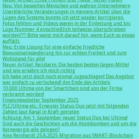
Neu: Von beseelten Menschen und wahren Unternehmern
Unerklärliche Veränderungen in meinem Artikel über die
Lügen des Systems konnte ich jetzt wieder korrigieren.
Fotos fehlten und Videos waren in der Einleitung und bis
Lüge Nummer 4 einschließlich teilweise überschrieben
worden??? Bitte weist mich darauf hin, wenn Euch so etwas
auffällt.
Neu: Erste Lösung für eine einfache friedliche
Bewusstseinsänderung hin zur echten Freiheit und zum
Wohlstand für alle!
Neuer Artikel: Reizdarm: Die beiden besten Gegen-Mittel
und wie ernähre ich mich richtig
Ich habe jetzt doch noch einmal zugeschlagen! Das Angebot
war einfach zu verlockend! Am Ende des Artikels
10.000 Ultima von der Smartchain sind von der Firma
verbrannt worden!
Finanznewsletter September 2025
PLC/Ultima etc.: Erneuter Status Quo jetzt mit folgenden
Zahlen laut Kanal in Kraft getreten
Achtung: Am 1. September neuer Status Quo bei Ultima!
Sind auch die Geschichten um die Atombomben und um die
Kernenergie alle gelogen?
Alex Reinhardt 25.8.2025 Migration aus SMART-Blockchain