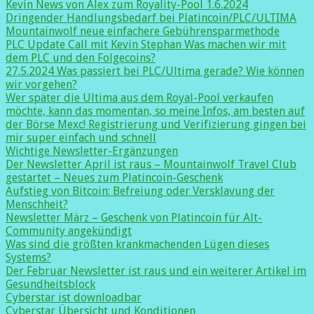
Kevin News von Alex zum Royality-Pool 1.6.2024
Dringender Handlungsbedarf bei Platincoin/PLC/ULTIMA
Mountainwolf neue einfachere Gebührensparmethode
PLC Update Call mit Kevin Stephan Was machen wir mit
dem PLC und den Folgecoins?
27.5.2024 Was passiert bei PLC/Ultima gerade? Wie können
wir vorgehen?
Wer später die Ultima aus dem Royal-Pool verkaufen
möchte, kann das momentan, so meine Infos, am besten auf
der Börse Mexc! Registrierung und Verifizierung gingen bei
mir super einfach und schnell
Wichtige Newsletter-Ergänzungen
Der Newsletter April ist raus – Mountainwolf Travel Club
gestartet – Neues zum Platincoin-Geschenk
Aufstieg von Bitcoin: Befreiung oder Versklavung der
Menschheit?
Newsletter März – Geschenk von Platincoin für Alt-
Community angekündigt
Was sind die größten krankmachenden Lügen dieses
Systems?
Der Februar Newsletter ist raus und ein weiterer Artikel im
Gesundheitsblock
Cyberstar ist downloadbar
Cyberstar Übersicht und Konditionen