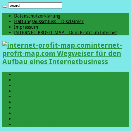
Datenschutzerklärung
Haftungsausschluss – Disclaimer
Impressum
INTERNET-PROFIT-MAP – Dein Profit im Internet
internet-
profit-map.com Wegweiser für den
Aufbau eines Internetbusiness
HOME
Highlights
Favoriten
Wichtig
Ticker
Letzte Newsletter
Gesundheit
Entscheidung
Kritik
Über mich/Kontakt