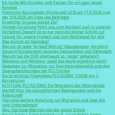
Ich suche Mit-Gründer und Partner für ein ganz neues
Konzept
Platincoin: Kurzupdate Ultima und UCN am 17.3.2026 und
am 10.6.2026 am Ende des Beitrages
In welcher Gruppe steckst Du?
Heimat-Forschung führt uns zum Nordpol und zu unseren
Vorfahren. Danach ist es nur noch ein kleiner Schritt zur
Lösung für unsere Freiheit und zum Wohlstand für alle
Was kommt als Nächstes?
Warum ist jeder Verkauf Betrug? (Bauskandale, Vergleich
Steuern/Sozialsystem zwischen Deutschland und Dänemark,
Warum hat die DDR überhaupt so „lange“ gehalten?)
Männlein und Weiblein, passt das heute eigentlich noch?
Gedanken zur Migration, zur Energieproblematik und den
Zwangsbelohnungen bei PLC/Ultima
Kurze wichtige Finanznews PLC/ULIMA 1/2026 mit 2
Korrekturen
ACHTUNG PLC/ULTIMA: Die Migration der Altprodukte
startet! Hier die dazugehörigen Bedingungen und die
Anleitung!!!
Hier eine weitere Anleitung zur Migration und zwar die
vom Unternehmen!
Neu: Das böse Märchen von der guten Schule
Neuer Artikel: Echte Freiheit und „neue“ Retter-Fallen