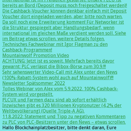
bereits an Bord (Deposit muss noch freigeschaltet werden)!
Die Cashback-Voucher können denkbar einfach mit Deposit
Voucher dort eingeladen werden, aber bitte noch warten.
Da soll noch eine Erweiterung kommen! Für Networker ist
die Struktur gespiegelt aber Handlungsbedarf, wenn
international im gleichen Maße verdient werden soll. Siehe
im Beitrag etwas scrollen. weitere Details folgen.
Technisches Fachwebinar mit Igor Flagman zu den
Cashback-Programmen!
Mountainwolf Promotion Video
ACHTUNG: Jetzt ist es soweit. Mehrfach bereits davor
gewarnt: PLC verlässt die Bibox-Börse zum 30.9.!!!
Sehr sehenswerter Video-Call mit Alex unter den News
(100%-Rabatt-System wohl auch auf Mountainwolf)!!!
Newsletter Spätsommer 2022
Tolles Webinar von Alex vom 5.9.2022. 100% Cashback-
System wird vorgestellt.
PLCUX und Farmen dazu sind ab sofort erhältlich
Inzwischen gibt es 320 Millionen Kryptonutzer (4,2% der
Weltbevölkerung) (Quelle Triple-A AG).
11.8.2022: Statement und Tipp zu negativen Kommentaren
zu PLC von PLC-Besitzern unter den News – etwas scrollen.
Hallo Blockchainplatzbesitzer, bitte denkt daran, Eure