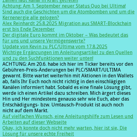
Zahlen laut Kanal in Kraft getreten
Achtung: Am 1. September neuer Status Quo bei Ultima!
Sind auch die Geschichten um die Atombomben und um die
Kernenergie alle gelogen?
Alex Reinhardt 25.8.2025 Migration aus SMART-Blockchain
erst bis Ende Dezember
Der digitale Euro kommt im Oktober – Was bedeutet das
für uns und unsere Vermögenswerte?
Update von Kevin zu PLC/Ultima vom 17.8.2025
Wichtige Ergänzungen im Anleitungsartikel zu den Quellen
und zu den Suchfunktionen weiter unten!
ACHTUNG: Am 20.6. habe ich hier im Ticker bereits vor den
Gebühren-Preis-Änderungen bei PLC/SMART/ULTIMA
gewarnt. Bitte wartet weiterhin mit Aktionen in den Wallets
ab, falls Ihr Euch noch nicht richtig in den einschlägigen
Kanälen informiert habt. Sobald es eine finale Lösung gibt,
werde ich einen Artikel dazu schreiben. Mich ärgert dieses
Hin und Her mindestens genauso sehr wie Euch, aber das
Entschädigungs- bzw. Umtausch-Produkt ist auch noch
nicht auf dem Markt.
Auf vielfachen Wunsch, eine Anleitungshilfe zum Lesen und
Arbeiten auf dieser Webseite
Okay, ich konnte doch nicht mehr warten, hier ist sie, Die
Lösung für unsere echte Freiheit