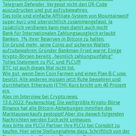
Telegram Defender. Vergesst nicht den QR-Code
auszudrucken und gut aufzubewahren.
Das tolle und einfache Affiliate-System von Mountainwolf
super kurz und übersichtlich zusammengefasst. Ja
zusätzlich verdienen kann man damit auch noch!
Bank für Internationalen Zahlungsausgleich erlaubt
Banken, 1% ihrer Reserven in Bitcoin zu halten.
Ein Grund mehr, seine Coins auf sicheren Wallets
aufzubewahren: Gründer Bankman-Fried warnt: Einige
Krypto-Börsen bereits „heimlich zahlungsunfähig“
Tolles Statement zu PLC und PLCU!!!
BTC ist auch dieses Mal nicht tot.
Wie gut, wenn Dein Coin Farmen und einen Plan B,C usw.
besitzt. Alle anderen müssen jetzt Ruhe bewahren und
durchhalten. Ethereum (ETH): Kurs bricht um 40 Prozent
ein.
Alex im Interview bei Crypto.news.
13.6.2022: Paukenschlag: Die weltgrößte Krypto-Börse
Binance hat alle Bitcoin-Abhebungen inmitten des
Marktausverkaufs gestoppt! Aber die danach folgenden
Nachrichten werden Euch echt umhauen.
Alex bitte die PLCU Partner ihre PLCU bei Coinsbit zu
kaufen. Hier seine Stellungnahme dazu. Schriftlich von der