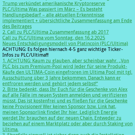
Trump verkündet amerikanische Kryptoreserve
PLC/Ultima Was passiert im März – Es besteht
Handlungsbedarf – alle aktuellen Erkenntnisse
implementiert + übersichtliche Zusammenfassung am Ende
des Beitrages
2. Call zu PLC/Ultima Zusammenfassung ab 2017
Call zu PLC/Ultima vom Sonntag, den 16.2.2025
Neues Entschädigungsmodell von Platincoin (PLC/Ultima)
ACHTUNG: Es folgen hiernach 4-5 ganz wichtige Ticker-
Infos zu PLC/Ultima!!!
1. ACHTUNG: Kaum zu glauben, aber scheinbar wahr. „Von
PLC bis zum Premium-Pool wird Jeder für seine Produkt-
Käufe den ULTIMA-Coin eingefroren im Ultima Pool mit tgl.
Ausschüttung über 3 Jahre bekommen. Danach kann er
entfroren werden und gehört jedem selbst!“
2. Bitte bedenkt, dass Ihr Euch für die Geschenke von Alex
auf alle Fälle im neuen System anmelden und verifizieren
müsst. Das ist kostenfrei und es fließen für die Geschenke
keine Provisionen! Wer keinen Sponsor bzw. Link hat,
meinen Sponsorlink findet Ihr hier. Lediglich Energie
werdet Ihr brauchen auf der neuen Chain. Entweder zu
beziehen auf einem Marktplatz oder aber durch Staking von
Ultima.