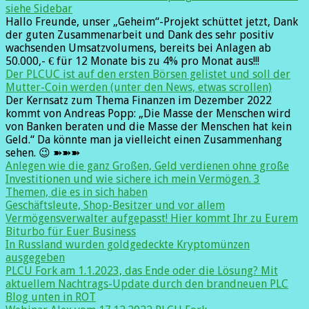
siehe Sidebar
Hallo Freunde, unser „Geheim“-Projekt schüttet jetzt, Dank
der guten Zusammenarbeit und Dank des sehr positiv
wachsenden Umsatzvolumens, bereits bei Anlagen ab
50.000,- € für 12 Monate bis zu 4% pro Monat aus!!!
Der PLCUC ist auf den ersten Börsen gelistet und soll der
Mutter-Coin werden (unter den News, etwas scrollen)
Der Kernsatz zum Thema Finanzen im Dezember 2022
kommt von Andreas Popp: „Die Masse der Menschen wird
von Banken beraten und die Masse der Menschen hat kein
Geld.“ Da könnte man ja vielleicht einen Zusammenhang
sehen. 😉 ➽➽➽
Anlegen wie die ganz Großen, Geld verdienen ohne große
Investitionen und wie sichere ich mein Vermögen. 3
Themen, die es in sich haben
Geschäftsleute, Shop-Besitzer und vor allem
Vermögensverwalter aufgepasst! Hier kommt Ihr zu Eurem
Biturbo für Euer Business
In Russland wurden goldgedeckte Kryptomünzen
ausgegeben
PLCU Fork am 1.1.2023, das Ende oder die Lösung? Mit
aktuellem Nachtrags-Update durch den brandneuen PLC
Blog unten in ROT