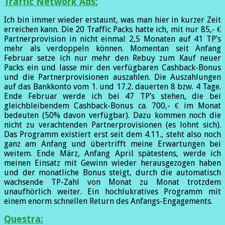
Traffic Network Ads:
Ich bin immer wieder erstaunt, was man hier in kurzer Zeit
erreichen kann. Die 20 Traffic Packs hatte ich, mit nur 85,- €
Partnerprovision in nicht einmal 2,5 Monaten auf 41 TP’s
mehr als verdoppeln können. Momentan seit Anfang
Februar setze ich nur mehr den Rebuy zum Kauf neuer
Packs ein und lasse mir den verfügbaren Cashback-Bonus
und die Partnerprovisionen auszahlen. Die Auszahlungen
auf das Bankkonto vom 1. und 17.2. dauerten 8 bzw. 4 Tage.
Ende Februar werde ich bei 47 TP’s stehen, die bei
gleichbleibendem Cashback-Bonus ca. 700,- € im Monat
bedeuten (50% davon verfügbar). Dazu kommen noch die
nicht zu verachtenden Partnerprovisionen (es lohnt sich).
Das Programm existiert erst seit dem 4.11., steht also noch
ganz am Anfang und übertrifft meine Erwartungen bei
weitem. Ende März, Anfang April spätestens, werde ich
meinen Einsatz mit Gewinn wieder herausgezogen haben
und der monatliche Bonus steigt, durch die automatisch
wachsende TP-Zahl von Monat zu Monat trotzdem
unaufhörlich weiter. Ein hochlukratives Programm mit
einem enorm schnellen Return des Anfangs-Engagements.
Questra: