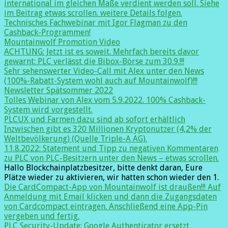
international im gleichen Maße verdient werden soll. Siehe
im Beitrag etwas scrollen. weitere Details folgen.
Technisches Fachwebinar mit Igor Flagman zu den
Cashback-Programmen!
Mountainwolf Promotion Video
ACHTUNG: Jetzt ist es soweit. Mehrfach bereits davor
gewarnt: PLC verlässt die Bibox-Börse zum 30.9.!!!
Sehr sehenswerter Video-Call mit Alex unter den News
(100%-Rabatt-System wohl auch auf Mountainwolf)!!!
Newsletter Spätsommer 2022
Tolles Webinar von Alex vom 5.9.2022. 100% Cashback-
System wird vorgestellt.
PLCUX und Farmen dazu sind ab sofort erhältlich
Inzwischen gibt es 320 Millionen Kryptonutzer (4,2% der
Weltbevölkerung) (Quelle Triple-A AG).
11.8.2022: Statement und Tipp zu negativen Kommentaren
zu PLC von PLC-Besitzern unter den News – etwas scrollen.
Hallo Blockchainplatzbesitzer, bitte denkt daran, Eure
Plätze wieder zu aktivieren, wir hatten schon wieder den 1.
Die CardCompact-App von Mountainwolf ist draußen!!! Auf
Anmeldung mit Email klicken und dann die Zugangsdaten
von Cardcompact eintragen. Anschließend eine App-Pin
vergeben und fertig.
PLC Security-Update: Google Authenticator ersetzt