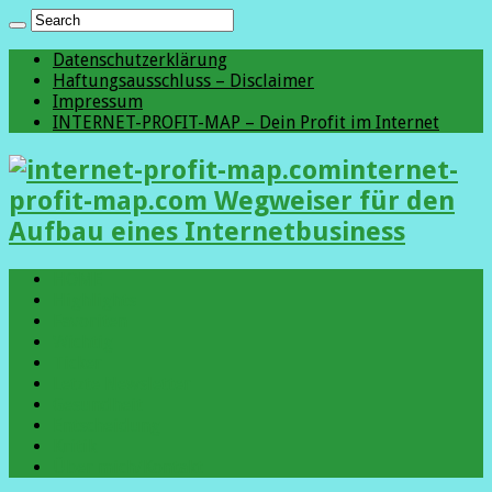
Datenschutzerklärung
Haftungsausschluss – Disclaimer
Impressum
INTERNET-PROFIT-MAP – Dein Profit im Internet
internet-
profit-map.com Wegweiser für den
Aufbau eines Internetbusiness
HOME
Highlights
Favoriten
Wichtig
Ticker
Letzte Newsletter
Gesundheit
Entscheidung
Kritik
Über mich/Kontakt