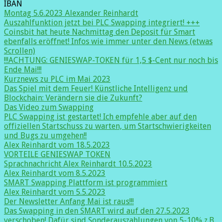
IBAN
Montag 5.6.2023 Alexander Reinhardt
Auszahlfunktion jetzt bei PLC Swapping integriert! +++
Coinsbit hat heute Nachmittag den Deposit für Smart
ebenfalls eröffnet! Infos wie immer unter den News (etwas
Scrollen)
!!!ACHTUNG: GENIESWAP-TOKEN für 1,5 $-Cent nur noch bis
Ende Mai!!!
Kurznews zu PLC im Mai 2023
Das Spiel mit dem Feuer! Künstliche Intelligenz und
Blockchain: Verändern sie die Zukunft?
Das Video zum Swapping
PLC Swapping ist gestartet! Ich empfehle aber auf den
offiziellen Startschuss zu warten, um Startschwierigkeiten
und Bugs zu umgehen!!
Alex Reinhardt vom 18.5.2023
VORTEILE GENIESWAP TOKEN
Sprachnachricht Alex Reinhardt 10.5.2023
Alex Reinhardt vom 8.5.2023
SMART Swapping Plattform ist programmiert
Alex Reinhardt vom 5.5.2023
Der Newsletter Anfang Mai ist raus!!!
Das Swapping in den SMART wird auf den 27.5.2023
verschoben! Dafür sind Sonderauszahlungen von 5-10% z.B.