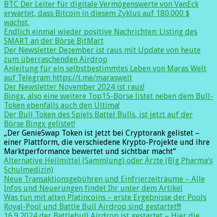
BTC Der Leiter für digitale Vermögenswerte von VanEck
erwartet, dass Bitcoin in diesem Zyklus auf 180.000 $
wächst.
Endlich einmal wieder positive Nachrichten: Listing des
SMART an der Börse BitMart
Der Newsletter Dezember ist raus mit Update von heute
zum überraschenden Airdrop
Anleitung für ein selbstbestimmtes Leben von Maras Welt
auf Telegram https://t.me/maraswelt
Der Newsletter November 2024 ist raus!
Bingx, also eine weitere Top15-Börse listet neben dem Bull-
Token ebenfalls auch den Ultima!
Der Bull Token des Spiels Battel Bulls, ist jetzt auf der
Börse Bingx gelistet!
„Der GenieSwap Token ist jetzt bei Cryptorank gelistet –
einer Plattform, die verschiedene Krypto-Projekte und ihre
Marktperformance bewertet und sichtbar macht“
Alternative Heilmittel (Sammlung) oder Ärzte (Big Pharma‘s
Schulmedizin)
Neue Transaktionsgebühren und Einfrierzeiträume – Alle
Infos und Neuerungen findet Ihr unter dem Artikel
Was tun mit alten Platincoins – erste Ergebnisse der Pools
Royal-Pool und Battle Bull Airdrop sind gestartet!!!
16.9.2024 der Battlebull Airdrop ist gestartet – Hier die