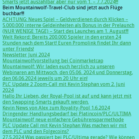
Smarts jetzt auszahlbar aber nur vom 1. – 7.7.2024!!!
Beim Mountainwolf-Travel-Club sind jetzt auch Flüge
buchbar!!!
ACHTUNG: Neues Spiel – Geldverdienen durch Klicken –
5.000.000 interne Geldeinheiten als Bonus in der Prelaunch
(NUR WENIGE TAGE) – Start des Launches am 1. August!!!
Welt Rekord: Bereits 200.000 Spieler in den ersten 24
Stunden nach dem Start! Euren Promolink findet Ihr dann
unter Friends!
Newsletter Juni 2024
Mountainwolfvorstellung bei Coinmarketcap
Mountainwolf: Wir laden euch herzlich zu unseren
Webinaren am Mittwoch, den 05.06. 2024 und Donnerstag,
den 06.06.2024 jeweils um 20 Uhr ein!
PLC Update 2 Zoom-Call mit Kevin Stephan vom 2. Juni
2024
Hallo Ihr Lieben, der Royal-Pool ist auf und kann jetzt mit
den Swapping-Smarts gekauft werden.
Kevin News von Alex zum Royality-Pool 1.6.2024
Dringender Handlungsbedarf bei Platincoin/PLC/ULTIMA
Mountainwolf neue einfachere Gebührensparmethode
PLC Update Call mit Kevin Stephan Was machen wir mit
dem PLC und den Folgecoins?
27.5.2024 Was passiert bei PLC/Ultima gerade? Wie können