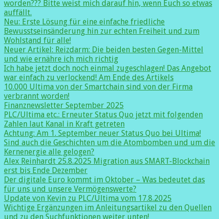
worden??? Bitte weist mich darauf hin, wenn Euch so etwas
auffällt.
Neu: Erste Lösung für eine einfache friedliche
Bewusstseinsänderung hin zur echten Freiheit und zum
Wohlstand für alle!
Neuer Artikel: Reizdarm: Die beiden besten Gegen-Mittel
und wie ernähre ich mich richtig
Ich habe jetzt doch noch einmal zugeschlagen! Das Angebot
war einfach zu verlockend! Am Ende des Artikels
10.000 Ultima von der Smartchain sind von der Firma
verbrannt worden!
Finanznewsletter September 2025
PLC/Ultima etc.: Erneuter Status Quo jetzt mit folgenden
Zahlen laut Kanal in Kraft getreten
Achtung: Am 1. September neuer Status Quo bei Ultima!
Sind auch die Geschichten um die Atombomben und um die
Kernenergie alle gelogen?
Alex Reinhardt 25.8.2025 Migration aus SMART-Blockchain
erst bis Ende Dezember
Der digitale Euro kommt im Oktober – Was bedeutet das
für uns und unsere Vermögenswerte?
Update von Kevin zu PLC/Ultima vom 17.8.2025
Wichtige Ergänzungen im Anleitungsartikel zu den Quellen
und zu den Suchfunktionen weiter unten!