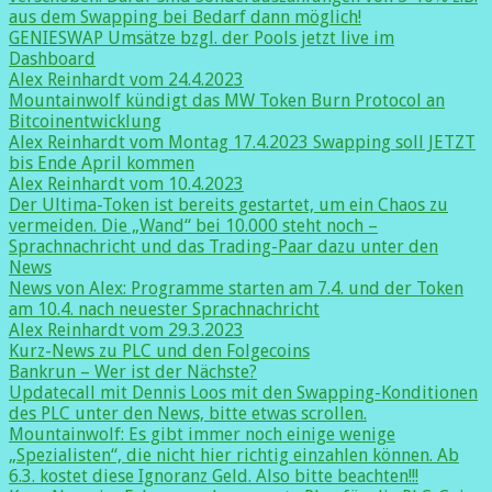
aus dem Swapping bei Bedarf dann möglich!
GENIESWAP Umsätze bzgl. der Pools jetzt live im
Dashboard
Alex Reinhardt vom 24.4.2023
Mountainwolf kündigt das MW Token Burn Protocol an
Bitcoinentwicklung
Alex Reinhardt vom Montag 17.4.2023 Swapping soll JETZT
bis Ende April kommen
Alex Reinhardt vom 10.4.2023
Der Ultima-Token ist bereits gestartet, um ein Chaos zu
vermeiden. Die „Wand“ bei 10.000 steht noch –
Sprachnachricht und das Trading-Paar dazu unter den
News
News von Alex: Programme starten am 7.4. und der Token
am 10.4. nach neuester Sprachnachricht
Alex Reinhardt vom 29.3.2023
Kurz-News zu PLC und den Folgecoins
Bankrun – Wer ist der Nächste?
Updatecall mit Dennis Loos mit den Swapping-Konditionen
des PLC unter den News, bitte etwas scrollen.
Mountainwolf: Es gibt immer noch einige wenige
„Spezialisten“, die nicht hier richtig einzahlen können. Ab
6.3. kostet diese Ignoranz Geld. Also bitte beachten!!!