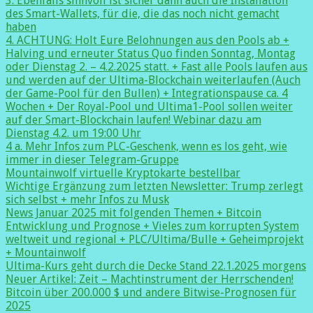
3. Ebenfalls sinnvoll ist sicher dann auch die Installation
des Smart-Wallets, für die, die das noch nicht gemacht
haben
4. ACHTUNG: Holt Eure Belohnungen aus den Pools ab +
Halving und erneuter Status Quo finden Sonntag, Montag
oder Dienstag 2. – 4.2.2025 statt. + Fast alle Pools laufen aus
und werden auf der Ultima-Blockchain weiterlaufen (Auch
der Game-Pool für den Bullen) + Integrationspause ca. 4
Wochen + Der Royal-Pool und Ultima1-Pool sollen weiter
auf der Smart-Blockchain laufen! Webinar dazu am
Dienstag 4.2. um 19:00 Uhr
4 a. Mehr Infos zum PLC-Geschenk, wenn es los geht, wie
immer in dieser Telegram-Gruppe
Mountainwolf virtuelle Kryptokarte bestellbar
Wichtige Ergänzung zum letzten Newsletter: Trump zerlegt
sich selbst + mehr Infos zu Musk
News Januar 2025 mit folgenden Themen + Bitcoin
Entwicklung und Prognose + Vieles zum korrupten System
weltweit und regional + PLC/Ultima/Bulle + Geheimprojekt
+ Mountainwolf
Ultima-Kurs geht durch die Decke Stand 22.1.2025 morgens
Neuer Artikel: Zeit – Machtinstrument der Herrschenden!
Bitcoin über 200.000 $ und andere Bitwise-Prognosen für
2025