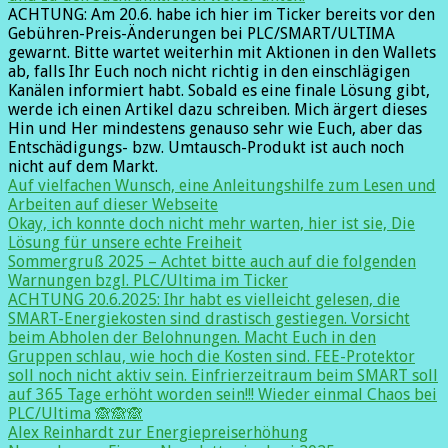
ACHTUNG: Am 20.6. habe ich hier im Ticker bereits vor den
Gebühren-Preis-Änderungen bei PLC/SMART/ULTIMA
gewarnt. Bitte wartet weiterhin mit Aktionen in den Wallets
ab, falls Ihr Euch noch nicht richtig in den einschlägigen
Kanälen informiert habt. Sobald es eine finale Lösung gibt,
werde ich einen Artikel dazu schreiben. Mich ärgert dieses
Hin und Her mindestens genauso sehr wie Euch, aber das
Entschädigungs- bzw. Umtausch-Produkt ist auch noch
nicht auf dem Markt.
Auf vielfachen Wunsch, eine Anleitungshilfe zum Lesen und
Arbeiten auf dieser Webseite
Okay, ich konnte doch nicht mehr warten, hier ist sie, Die
Lösung für unsere echte Freiheit
Sommergruß 2025 – Achtet bitte auch auf die folgenden
Warnungen bzgl. PLC/Ultima im Ticker
ACHTUNG 20.6.2025: Ihr habt es vielleicht gelesen, die
SMART-Energiekosten sind drastisch gestiegen. Vorsicht
beim Abholen der Belohnungen. Macht Euch in den
Gruppen schlau, wie hoch die Kosten sind. FEE-Protektor
soll noch nicht aktiv sein. Einfrierzeitraum beim SMART soll
auf 365 Tage erhöht worden sein!!! Wieder einmal Chaos bei
PLC/Ultima 🙈🙈🙈
Alex Reinhardt zur Energiepreiserhöhung