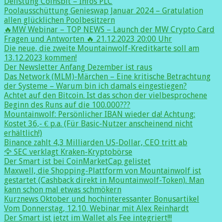
Delistung Coinsbit – Infos PLC
Poolausschüttung Genieswap Januar 2024 – Gratulation
allen glücklichen Poolbesitzern
🔥MW Webinar – TOP NEWS – Launch der MW Crypto Card
Fragen und Antworten 🔥 21.12.2023 20:00 Uhr
Die neue, die zweite Mountainwolf-Kreditkarte soll am
13.12.2023 kommen!
Der Newsletter Anfang Dezember ist raus
Das Network (MLM)-Märchen – Eine kritische Betrachtung
der Systeme – Warum bin ich damals eingestiegen?
Achtet auf den Bitcoin. Ist das schon der vielbesprochene
Beginn des Runs auf die 100.000???
Mountainwolf: Persönlicher IBAN wieder da! Achtung:
Kostet 36,- € p.a. (Für Basic-Nutzer anscheinend nicht
erhältlich!)
Binance zahlt 4,3 Milliarden US-Dollar, CEO tritt ab
🦅 SEC verklagt Kraken-Kryptobörse
Der Smart ist bei CoinMarketCap gelistet
Maxwell, die Shopping-Plattform von Mountainwolf ist
gestartet (Cashback direkt in Mountainwolf-Token). Man
kann schon mal etwas schmökern
Kurznews Oktober und hochinteressanter Bonusartikel
Vom Donnerstag, 12.10. Webinar mit Alex Reinhardt
Der Smart ist jetzt im Wallet als Fee integriert!!!