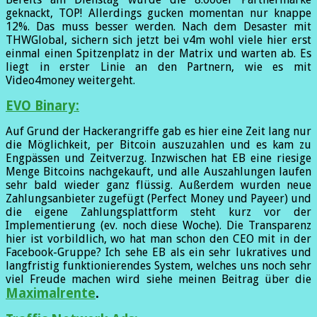
geknackt, TOP! Allerdings gucken momentan nur knappe
12%. Das muss besser werden. Nach dem Desaster mit
THWGlobal, sichern sich jetzt bei v4m wohl viele hier erst
einmal einen Spitzenplatz in der Matrix und warten ab. Es
liegt in erster Linie an den Partnern, wie es mit
Video4money weitergeht.
EVO Binary:
Auf Grund der Hackerangriffe gab es hier eine Zeit lang nur
die Möglichkeit, per Bitcoin auszuzahlen und es kam zu
Engpässen und Zeitverzug. Inzwischen hat EB eine riesige
Menge Bitcoins nachgekauft, und alle Auszahlungen laufen
sehr bald wieder ganz flüssig. Außerdem wurden neue
Zahlungsanbieter zugefügt (Perfect Money und Payeer) und
die eigene Zahlungsplattform steht kurz vor der
Implementierung (ev. noch diese Woche). Die Transparenz
hier ist vorbildlich, wo hat man schon den CEO mit in der
Facebook-Gruppe? Ich sehe EB als ein sehr lukratives und
langfristig funktionierendes System, welches uns noch sehr
viel Freude machen wird siehe meinen Beitrag über die
Maximalrente
.