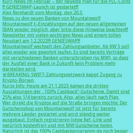
Kurz-News im Februar – der neueste Plan für die PLC-Coins
!!! GENIESWAP-Launch ist gestartet!!!
Alex Reinhardt vom Montag, den 20.3.
News zu den neuen Banken von Mountainwolf
Mountainwolf €-Einzahlungen auf den neuen allgemeinen
IBAN wieder möglich, aber bitte diese Hinweise beachten!!!
Newsletter mit vielen wichtigen News und einem tollen
Neustart am 1.2.2023!!! GENIESWAP!!!
Mountainwolf wechselt den Zahlungsanbieter. Ab KW 5 soll
alles wieder wie gewohnt laufen. Es sind bereits Verträge
mit verschiedenen Banken unterschrieben (so MW), so dass
der Ausfall einer Bank in Zukunft kein Problem mehr
darstellen wird.
🚨BREAKING: SWIFT-Zahlungsnetzwerk kappt Zugang zu
Krypto-Börsen.
Kurze Info: Heute am 21.1.2023 kamen die dritten
Auszahlungen der „100% Cashback“-Gutscheine. Damit sind
25% also 1/4 bereits zurück. Also, alles läuft nach Plan.
Wer direkt die Kryptos auf die Straße bringen möchte: Der
Gutscheinshop von Mountainwolf ist jetzt für bereits
mehrere Länder gestartet und wird ständig weiter
ausgebaut. Einfach registrieren (ohne Ref.-Link und
natürlich kostenfrei) und mit MW Gutscheine holen.
Natürlich ist das 100% Cashbackprogramm da noch besser