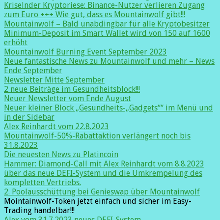
Kriselnder Kryptoriese: Binance-Nutzer verlieren Zugang
zum Euro +++ Wie gut, dass es Mountainwolf gibt!!!
Mountainwolf – Bald unabdingbar für alle Kryptobesitzer
Minimum-Deposit im Smart Wallet wird von 150 auf 1600
erhöht
Mountainwolf Burning Event September 2023
Neue fantastische News zu Mountainwolf und mehr – News
Ende September
Newsletter Mitte September
2 neue Beiträge im Gesundheitsblock!!!
Neuer Newsletter vom Ende August
Neuer kleiner Block „Gesundheits-„Gadgets““ im Menü und
in der Sidebar
Alex Reinhardt vom 22.8.2023
Mountainwolf-50%-Rabattaktion verlängert noch bis
31.8.2023
Die neuesten News zu Platincoin
Hammer: Diamond-Call mit Alex Reinhardt vom 8.8.2023
über das neue DEFI-System und die Umkrempelung des
kompletten Vertriebs.
2. Poolausschüttung bei Genieswap über Mountainwolf
Mointainwolf-Token jetzt einfach und sicher im Easy-
Trading handelbar!!!
Alex vom 31.7.2023 neues DEFI-System