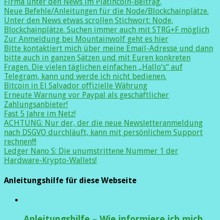
Firma unter den News im Platincoin-Beitrag.
Neue Befehle/Anleitungen für die Node/Blockchainplätze.
Unter den News etwas scrollen Stichwort: Node,
Blockchainplätze. Suchen immer auch mit STRG+F möglich
Zur Anmeldung bei Mountainwolf geht es hier
Bitte kontaktiert mich über meine Email-Adresse und dann
bitte auch in ganzen Sätzen und mit Euren konkreten
Fragen. Die vielen täglichen einfachen „Hallo’s“ auf
Telegram, kann und werde ich nicht bedienen.
Bitcoin in El Salvador offizielle Währung
Erneute Warnung vor Paypal als geschäftlicher
Zahlungsanbieter!
Fast 5 Jahre im Netz!
ACHTUNG: Nur der, der die neue Newsletteranmeldung
nach DSGVO durchläuft, kann mit persönlichem Support
rechnen!!!
Ledger Nano S: Die unumstrittene Nummer 1 der
Hardware-Krypto-Wallets!
Anleitungshilfe für diese Webseite
Anleitungshilfe – Wie informiere ich mich