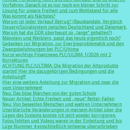
Vorfahren. Danach ist es nur noch ein kleiner Schritt zur
Lösung für unsere Freiheit und zum Wohlstand für alle
Was kommt als Nächstes?
Warum ist jeder Verkauf Betrug? (Bauskandale, Vergleich
Steuern/Sozialsystem zwischen Deutschland und Dänemark,
Warum hat die DDR überhaupt so „lange“ gehalten?)
Männlein und Weiblein, passt das heute eigentlich noch?
Gedanken zur Migration, zur Energieproblematik und den
Zwangsbelohnungen bei PLC/Ultima
Kurze wichtige Finanznews PLC/ULIMA 1/2026 mit 2
Korrekturen
ACHTUNG PLC/ULTIMA: Die Migration der Altprodukte
startet! Hier die dazugehörigen Bedingungen und die
Anleitung!!!
Hier eine weitere Anleitung zur Migration und zwar die
vom Unternehmen!
Neu: Das böse Märchen von der guten Schule
Neuer Artikel: Echte Freiheit und „neue“ Retter-Fallen
Neu: Von beseelten Menschen und wahren Unternehmern
Unerklärliche Veränderungen in meinem Artikel über die
Lügen des Systems konnte ich jetzt wieder korrigieren.
Fotos fehlten und Videos waren in der Einleitung und bis
Lüge Nummer 4 einschließlich teilweise überschrieben