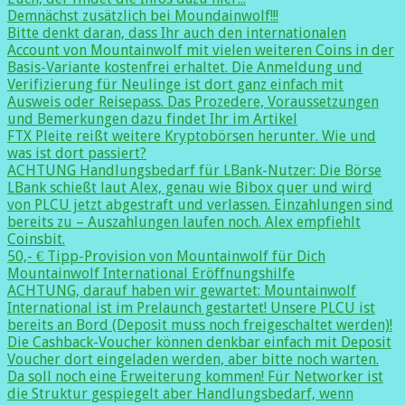
Demnächst zusätzlich bei Moundainwolf!!!
Bitte denkt daran, dass Ihr auch den internationalen
Account von Mountainwolf mit vielen weiteren Coins in der
Basis-Variante kostenfrei erhaltet. Die Anmeldung und
Verifizierung für Neulinge ist dort ganz einfach mit
Ausweis oder Reisepass. Das Prozedere, Voraussetzungen
und Bemerkungen dazu findet Ihr im Artikel
FTX Pleite reißt weitere Kryptobörsen herunter. Wie und
was ist dort passiert?
ACHTUNG Handlungsbedarf für LBank-Nutzer: Die Börse
LBank schießt laut Alex, genau wie Bibox quer und wird
von PLCU jetzt abgestraft und verlassen. Einzahlungen sind
bereits zu – Auszahlungen laufen noch. Alex empfiehlt
Coinsbit.
50,- € Tipp-Provision von Mountainwolf für Dich
Mountainwolf International Eröffnungshilfe
ACHTUNG, darauf haben wir gewartet: Mountainwolf
International ist im Prelaunch gestartet! Unsere PLCU ist
bereits an Bord (Deposit muss noch freigeschaltet werden)!
Die Cashback-Voucher können denkbar einfach mit Deposit
Voucher dort eingeladen werden, aber bitte noch warten.
Da soll noch eine Erweiterung kommen! Für Networker ist
die Struktur gespiegelt aber Handlungsbedarf, wenn