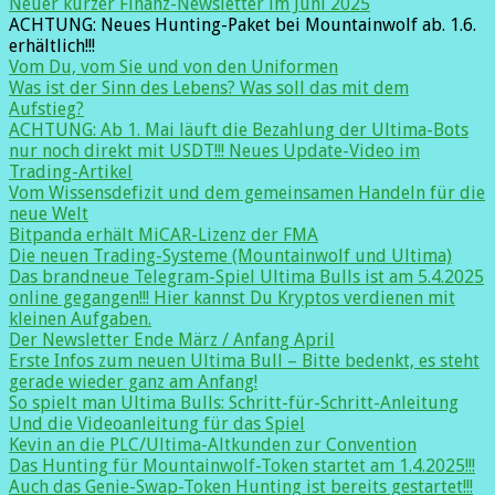
Neuer kurzer Finanz-Newsletter im Juni 2025
ACHTUNG: Neues Hunting-Paket bei Mountainwolf ab. 1.6.
erhältlich!!!
Vom Du, vom Sie und von den Uniformen
Was ist der Sinn des Lebens? Was soll das mit dem
Aufstieg?
ACHTUNG: Ab 1. Mai läuft die Bezahlung der Ultima-Bots
nur noch direkt mit USDT!!! Neues Update-Video im
Trading-Artikel
Vom Wissensdefizit und dem gemeinsamen Handeln für die
neue Welt
Bitpanda erhält MiCAR-Lizenz der FMA
Die neuen Trading-Systeme (Mountainwolf und Ultima)
Das brandneue Telegram-Spiel Ultima Bulls ist am 5.4.2025
online gegangen!!! Hier kannst Du Kryptos verdienen mit
kleinen Aufgaben.
Der Newsletter Ende März / Anfang April
Erste Infos zum neuen Ultima Bull – Bitte bedenkt, es steht
gerade wieder ganz am Anfang!
So spielt man Ultima Bulls: Schritt-für-Schritt-Anleitung
Und die Videoanleitung für das Spiel
Kevin an die PLC/Ultima-Altkunden zur Convention
Das Hunting für Mountainwolf-Token startet am 1.4.2025!!!
Auch das Genie-Swap-Token Hunting ist bereits gestartet!!!