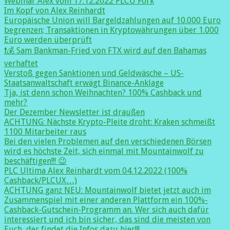
Webinar Alex vom 17.12.2022 PLCU Fork
Im Kopf von Alex Reinhardt
Europäische Union will Bargeldzahlungen auf 10.000 Euro
begrenzen; Transaktionen in Kryptowährungen über 1.000
Euro werden überprüft
❗️💰 Sam Bankman-Fried von FTX wird auf den Bahamas
verhaftet
Verstoß gegen Sanktionen und Geldwäsche – US-
Staatsanwaltschaft erwägt Binance-Anklage
Tja, ist denn schon Weihnachten? 100% Cashback und
mehr?
Der Dezember Newsletter ist draußen
ACHTUNG: Nächste Krypto-Pleite droht: Kraken schmeißt
1100 Mitarbeiter raus
Bei den vielen Problemen auf den verschiedenen Börsen
wird es höchste Zeit, sich einmal mit Mountainwolf zu
beschäftigen!!! 😉
PLC Ultima Alex Reinhardt vom 04.12.2022 (100%
Cashback/PLCUX…)
ACHTUNG ganz NEU: Mountainwolf bietet jetzt auch im
Zusammenspiel mit einer anderen Plattform ein 100%-
Cashback-Gutschein-Programm an. Wer sich auch dafür
interessiert und ich bin sicher, das sind die meisten von
Euch, der findet die Infos dazu hier!!!