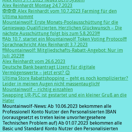
Alex Reinhardt Montag 24.7.2023
🙈🙈🙈 Alex Reinhardt vom 10.7.2023 Farming für den
Ultima kommt
Mountainwolf: Erste Monats-Poolausschüttung für die
Genieswap-Qualifizierten. Herzlichen Glückwunsch – Die
nächste Ausschüttung folgt bis zum 5.8.2023!!!
!!!Ab 10.7. startet ein Mountainwolf Token Voting Protocol!!!
Sprachnachricht Alex Reinhardt 3.7.2023
!!!Mountainwolf: Mitgliedschafts-Rabatt-Angebot: Nur im
Juli 2023!!!
Alex Reinhardt vom 26.6.2023
Deutsche Bank beantragt Lizenz für digitale
Vermögenswerte – jetzt erst? 😉
Ultima Store Rabattshopping – geht es noch komplizierter?
Leider in meinen Augen nicht massentauglich!
Mountainwolf – richtig einzahlen
Swapping UR-PLC ist gestartet und ein kleiner Gruß an die
Hater
Mountainwolf-News: Ab 10.06.2023 bekommen alle
Professionell Konto Nutzer den Personalisierten IBAN
(vorausgesetzt es treten keine unvorhergesehene
Technischen Problem auf) Ab 01.07.2023 bekommen alle
Basic und Standard Konto Nutzer den Personalisierten