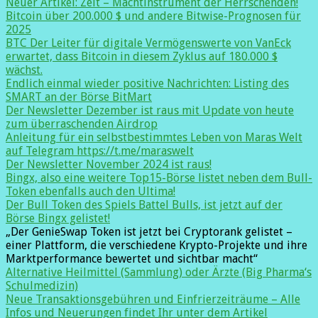
Neuer Artikel: Zeit – Machtinstrument der Herrschenden!
Bitcoin über 200.000 $ und andere Bitwise-Prognosen für
2025
BTC Der Leiter für digitale Vermögenswerte von VanEck
erwartet, dass Bitcoin in diesem Zyklus auf 180.000 $
wächst.
Endlich einmal wieder positive Nachrichten: Listing des
SMART an der Börse BitMart
Der Newsletter Dezember ist raus mit Update von heute
zum überraschenden Airdrop
Anleitung für ein selbstbestimmtes Leben von Maras Welt
auf Telegram https://t.me/maraswelt
Der Newsletter November 2024 ist raus!
Bingx, also eine weitere Top15-Börse listet neben dem Bull-
Token ebenfalls auch den Ultima!
Der Bull Token des Spiels Battel Bulls, ist jetzt auf der
Börse Bingx gelistet!
„Der GenieSwap Token ist jetzt bei Cryptorank gelistet –
einer Plattform, die verschiedene Krypto-Projekte und ihre
Marktperformance bewertet und sichtbar macht“
Alternative Heilmittel (Sammlung) oder Ärzte (Big Pharma‘s
Schulmedizin)
Neue Transaktionsgebühren und Einfrierzeiträume – Alle
Infos und Neuerungen findet Ihr unter dem Artikel