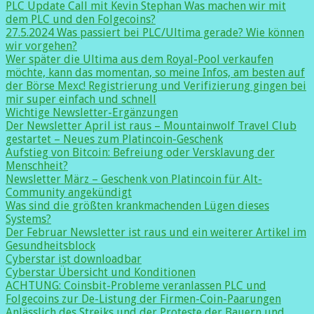
PLC Update Call mit Kevin Stephan Was machen wir mit
dem PLC und den Folgecoins?
27.5.2024 Was passiert bei PLC/Ultima gerade? Wie können
wir vorgehen?
Wer später die Ultima aus dem Royal-Pool verkaufen
möchte, kann das momentan, so meine Infos, am besten auf
der Börse Mexc! Registrierung und Verifizierung gingen bei
mir super einfach und schnell
Wichtige Newsletter-Ergänzungen
Der Newsletter April ist raus – Mountainwolf Travel Club
gestartet – Neues zum Platincoin-Geschenk
Aufstieg von Bitcoin: Befreiung oder Versklavung der
Menschheit?
Newsletter März – Geschenk von Platincoin für Alt-
Community angekündigt
Was sind die größten krankmachenden Lügen dieses
Systems?
Der Februar Newsletter ist raus und ein weiterer Artikel im
Gesundheitsblock
Cyberstar ist downloadbar
Cyberstar Übersicht und Konditionen
ACHTUNG: Coinsbit-Probleme veranlassen PLC und
Folgecoins zur De-Listung der Firmen-Coin-Paarungen
Anlässlich des Streiks und der Proteste der Bauern und