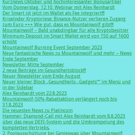
Kurznews Oktober und hochinteressanter Bonusartikel
Vom Donnerstag, 12.10. Webinar mit Alex Reinhardt
Der Smart ist jetzt im Wallet als Fee integriert!!!
Kriselnder Kryptoriese: Binance-Nutzer verlieren Zugang
zum Euro +++ Wie gut, dass es Mountainwolf gibt!!!
Mountainwolf – Bald unabdingbar für alle Kryptobesitzer
Minimum-Deposit im Smart Wallet wird von 150 auf 1600
erhöht
Mountainwolf Burning Event September 2023
Neue fantastische News zu Mountainwolf und mehr – News
Ende September
Newsletter Mitte September
2 neue Beiträge im Gesundheitsblock!!!
Neuer Newsletter vom Ende August
Neuer kleiner Block „Gesundheits-„Gadgets““ im Menü und
in der Sidebar
Alex Reinhardt vom 22.8.2023
Mountainwolf-50%-Rabattaktion verlängert noch bis
31.8.2023
Die neuesten News zu Platincoin
Hammer: Diamond-Call mit Alex Reinhardt vom 8.8.2023
über das neue DEFI-System und die Umkrempelung des
kompletten Vertriebs.
2. Poolausschüttung bei Genieswap über Mountainwolf