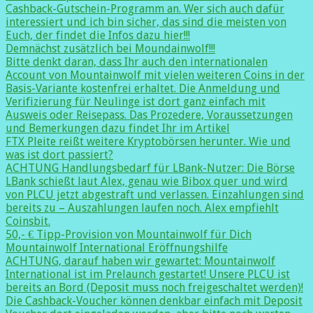
Cashback-Gutschein-Programm an. Wer sich auch dafür
interessiert und ich bin sicher, das sind die meisten von
Euch, der findet die Infos dazu hier!!!
Demnächst zusätzlich bei Moundainwolf!!!
Bitte denkt daran, dass Ihr auch den internationalen
Account von Mountainwolf mit vielen weiteren Coins in der
Basis-Variante kostenfrei erhaltet. Die Anmeldung und
Verifizierung für Neulinge ist dort ganz einfach mit
Ausweis oder Reisepass. Das Prozedere, Voraussetzungen
und Bemerkungen dazu findet Ihr im Artikel
FTX Pleite reißt weitere Kryptobörsen herunter. Wie und
was ist dort passiert?
ACHTUNG Handlungsbedarf für LBank-Nutzer: Die Börse
LBank schießt laut Alex, genau wie Bibox quer und wird
von PLCU jetzt abgestraft und verlassen. Einzahlungen sind
bereits zu – Auszahlungen laufen noch. Alex empfiehlt
Coinsbit.
50,- € Tipp-Provision von Mountainwolf für Dich
Mountainwolf International Eröffnungshilfe
ACHTUNG, darauf haben wir gewartet: Mountainwolf
International ist im Prelaunch gestartet! Unsere PLCU ist
bereits an Bord (Deposit muss noch freigeschaltet werden)!
Die Cashback-Voucher können denkbar einfach mit Deposit