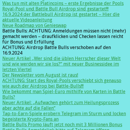
Was tun mit alten Platincoins – erste Ergebnisse der Pools
Royal-Pool und Battle Bull Airdrop sind gestartet!!!
16.9.2024 der Battlebull Airdrop ist gestartet – Hier die
aktuelle Videoanleitung
Neue Roadmap von Genieswap
Battle Bulls: ACHTUNG: Anmeldungen müssen nicht (mehr)
gemacht werden – draufklicken und Checken lassen reicht
für Bonus und Erfüllung
ACHTUNG: Airdrop Battle Bulls verschoben auf den
16.9.2024
Neuer Artikel „Wer sind die üblen Herrscher dieser Welt
und wie werden wir sie los?“ mit neuer Businessidee im
letzten Viertel
Der Newsletter vom August ist raus!
ACHTUNG: Start des Royal-Pools verschiebt sich genauso
wie auch der Airdrop bei Battle-Bulls!!!
Wie bekommt man Spiel-Euro mithilfe von Karten in Battle
Bulls?
Neuer Artikel: „Aufwachen gehört zum Heilungsprozess
aber achte auf die Fallen“
Tap-to-Earn-Spiele erobern Telegram im Sturm und locken
begeisterte Krypto-Fans an
Battle Bulls Promo läuft jetzt noch mit 3 Millionen Bonus