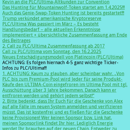
Kevin an die PLC/Ultima-Altkunden zur Convention
Das Hunting für Mountainwolf-Token startet am 1.4.2025!!!
Auch das Genie-Swap-Token Hunting ist bereits gestartet!!!
Trump verkündet amerikanische Kryptoreserve
PLC/Ultima Was passiert im März – Es besteht
Handlungsbedarf – alle aktuellen Erkenntnisse
implementiert + übersichtliche Zusammenfassung am Ende
des Beitrages
2. Call zu PLC/Ultima Zusammenfassung ab 2017
Call zu PLC/Ultima vom Sonntag, den 16.2.2025
Neues Entschädigungsmodell von Platincoin (PLC/Ultima)
ACHTUNG: Es folgen hiernach 4-5 ganz wichtige Ticker-
Infos zu PLC/Ultima!!!
1. ACHTUNG: Kaum zu glauben, aber scheinbar wahr. „Von
PLC bis zum Premium-Pool wird Jeder für seine Produkt-
Käufe den ULTIMA-Coin eingefroren im Ultima Pool mit tgl.
Ausschüttung über 3 Jahre bekommen. Danach kann er
entfroren werden und gehört jedem selbst!“
2. Bitte bedenkt, dass Ihr Euch für die Geschenke von Alex
auf alle Fälle im neuen System anmelden und verifizieren
müsst. Das ist kostenfrei und es fließen für die Geschenke
keine Provisionen! Wer keinen Sponsor bzw. Link hat,
meinen Sponsorlink findet Ihr hier. Lediglich Energie
werdet Ihr brauchen auf der neuen Chain. Entweder zu