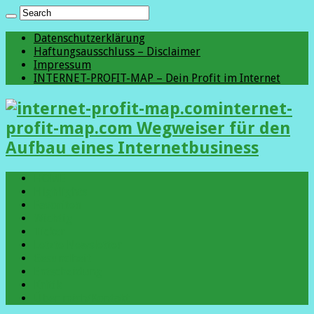
Datenschutzerklärung
Haftungsausschluss – Disclaimer
Impressum
INTERNET-PROFIT-MAP – Dein Profit im Internet
internet-
profit-map.com Wegweiser für den
Aufbau eines Internetbusiness
HOME
Highlights
Favoriten
Wichtig
Ticker
Letzte Newsletter
Gesundheit
Entscheidung
Kritik
Über mich/Kontakt