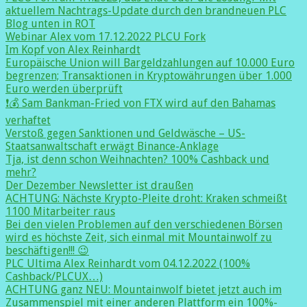
aktuellem Nachtrags-Update durch den brandneuen PLC
Blog unten in ROT
Webinar Alex vom 17.12.2022 PLCU Fork
Im Kopf von Alex Reinhardt
Europäische Union will Bargeldzahlungen auf 10.000 Euro
begrenzen; Transaktionen in Kryptowährungen über 1.000
Euro werden überprüft
❗️💰 Sam Bankman-Fried von FTX wird auf den Bahamas
verhaftet
Verstoß gegen Sanktionen und Geldwäsche – US-
Staatsanwaltschaft erwägt Binance-Anklage
Tja, ist denn schon Weihnachten? 100% Cashback und
mehr?
Der Dezember Newsletter ist draußen
ACHTUNG: Nächste Krypto-Pleite droht: Kraken schmeißt
1100 Mitarbeiter raus
Bei den vielen Problemen auf den verschiedenen Börsen
wird es höchste Zeit, sich einmal mit Mountainwolf zu
beschäftigen!!! 😉
PLC Ultima Alex Reinhardt vom 04.12.2022 (100%
Cashback/PLCUX…)
ACHTUNG ganz NEU: Mountainwolf bietet jetzt auch im
Zusammenspiel mit einer anderen Plattform ein 100%-