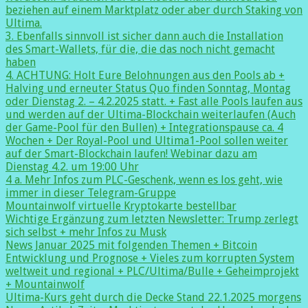
beziehen auf einem Marktplatz oder aber durch Staking von
Ultima.
3. Ebenfalls sinnvoll ist sicher dann auch die Installation
des Smart-Wallets, für die, die das noch nicht gemacht
haben
4. ACHTUNG: Holt Eure Belohnungen aus den Pools ab +
Halving und erneuter Status Quo finden Sonntag, Montag
oder Dienstag 2. – 4.2.2025 statt. + Fast alle Pools laufen aus
und werden auf der Ultima-Blockchain weiterlaufen (Auch
der Game-Pool für den Bullen) + Integrationspause ca. 4
Wochen + Der Royal-Pool und Ultima1-Pool sollen weiter
auf der Smart-Blockchain laufen! Webinar dazu am
Dienstag 4.2. um 19:00 Uhr
4 a. Mehr Infos zum PLC-Geschenk, wenn es los geht, wie
immer in dieser Telegram-Gruppe
Mountainwolf virtuelle Kryptokarte bestellbar
Wichtige Ergänzung zum letzten Newsletter: Trump zerlegt
sich selbst + mehr Infos zu Musk
News Januar 2025 mit folgenden Themen + Bitcoin
Entwicklung und Prognose + Vieles zum korrupten System
weltweit und regional + PLC/Ultima/Bulle + Geheimprojekt
+ Mountainwolf
Ultima-Kurs geht durch die Decke Stand 22.1.2025 morgens