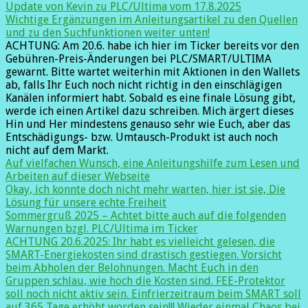
Update von Kevin zu PLC/Ultima vom 17.8.2025
Wichtige Ergänzungen im Anleitungsartikel zu den Quellen
und zu den Suchfunktionen weiter unten!
ACHTUNG: Am 20.6. habe ich hier im Ticker bereits vor den
Gebühren-Preis-Änderungen bei PLC/SMART/ULTIMA
gewarnt. Bitte wartet weiterhin mit Aktionen in den Wallets
ab, falls Ihr Euch noch nicht richtig in den einschlägigen
Kanälen informiert habt. Sobald es eine finale Lösung gibt,
werde ich einen Artikel dazu schreiben. Mich ärgert dieses
Hin und Her mindestens genauso sehr wie Euch, aber das
Entschädigungs- bzw. Umtausch-Produkt ist auch noch
nicht auf dem Markt.
Auf vielfachen Wunsch, eine Anleitungshilfe zum Lesen und
Arbeiten auf dieser Webseite
Okay, ich konnte doch nicht mehr warten, hier ist sie, Die
Lösung für unsere echte Freiheit
Sommergruß 2025 – Achtet bitte auch auf die folgenden
Warnungen bzgl. PLC/Ultima im Ticker
ACHTUNG 20.6.2025: Ihr habt es vielleicht gelesen, die
SMART-Energiekosten sind drastisch gestiegen. Vorsicht
beim Abholen der Belohnungen. Macht Euch in den
Gruppen schlau, wie hoch die Kosten sind. FEE-Protektor
soll noch nicht aktiv sein. Einfrierzeitraum beim SMART soll
auf 365 Tage erhöht worden sein!!! Wieder einmal Chaos bei