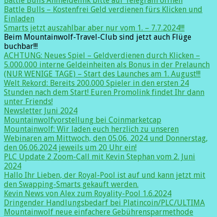
Battle Bulls Anmeldelink bitte auf Telegram öffnen
Battle Bulls – Kostenfrei Geld verdienen fürs Klicken und
Einladen
Smarts jetzt auszahlbar aber nur vom 1. – 7.7.2024!!!
Beim Mountainwolf-Travel-Club sind jetzt auch Flüge
buchbar!!!
ACHTUNG: Neues Spiel – Geldverdienen durch Klicken –
5.000.000 interne Geldeinheiten als Bonus in der Prelaunch
(NUR WENIGE TAGE) – Start des Launches am 1. August!!!
Welt Rekord: Bereits 200.000 Spieler in den ersten 24
Stunden nach dem Start! Euren Promolink findet Ihr dann
unter Friends!
Newsletter Juni 2024
Mountainwolfvorstellung bei Coinmarketcap
Mountainwolf: Wir laden euch herzlich zu unseren
Webinaren am Mittwoch, den 05.06. 2024 und Donnerstag,
den 06.06.2024 jeweils um 20 Uhr ein!
PLC Update 2 Zoom-Call mit Kevin Stephan vom 2. Juni
2024
Hallo Ihr Lieben, der Royal-Pool ist auf und kann jetzt mit
den Swapping-Smarts gekauft werden.
Kevin News von Alex zum Royality-Pool 1.6.2024
Dringender Handlungsbedarf bei Platincoin/PLC/ULTIMA
Mountainwolf neue einfachere Gebührensparmethode