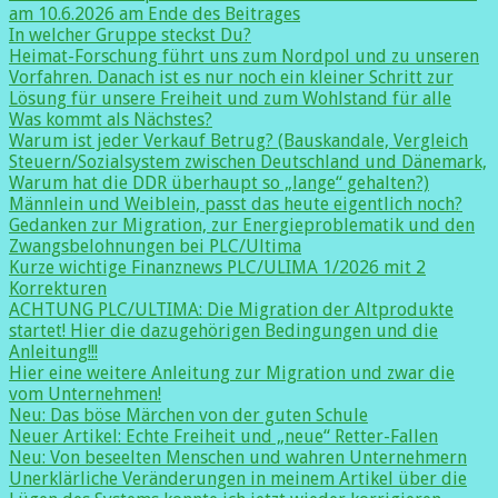
am 10.6.2026 am Ende des Beitrages
In welcher Gruppe steckst Du?
Heimat-Forschung führt uns zum Nordpol und zu unseren
Vorfahren. Danach ist es nur noch ein kleiner Schritt zur
Lösung für unsere Freiheit und zum Wohlstand für alle
Was kommt als Nächstes?
Warum ist jeder Verkauf Betrug? (Bauskandale, Vergleich
Steuern/Sozialsystem zwischen Deutschland und Dänemark,
Warum hat die DDR überhaupt so „lange“ gehalten?)
Männlein und Weiblein, passt das heute eigentlich noch?
Gedanken zur Migration, zur Energieproblematik und den
Zwangsbelohnungen bei PLC/Ultima
Kurze wichtige Finanznews PLC/ULIMA 1/2026 mit 2
Korrekturen
ACHTUNG PLC/ULTIMA: Die Migration der Altprodukte
startet! Hier die dazugehörigen Bedingungen und die
Anleitung!!!
Hier eine weitere Anleitung zur Migration und zwar die
vom Unternehmen!
Neu: Das böse Märchen von der guten Schule
Neuer Artikel: Echte Freiheit und „neue“ Retter-Fallen
Neu: Von beseelten Menschen und wahren Unternehmern
Unerklärliche Veränderungen in meinem Artikel über die