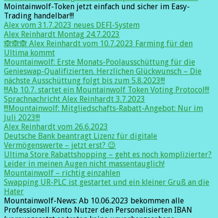
Mointainwolf-Token jetzt einfach und sicher im Easy-
Trading handelbar!!!
Alex vom 31.7.2023 neues DEFI-System
Alex Reinhardt Montag 24.7.2023
🙈🙈🙈 Alex Reinhardt vom 10.7.2023 Farming für den
Ultima kommt
Mountainwolf: Erste Monats-Poolausschüttung für die
Genieswap-Qualifizierten. Herzlichen Glückwunsch – Die
nächste Ausschüttung folgt bis zum 5.8.2023!!!
!!!Ab 10.7. startet ein Mountainwolf Token Voting Protocol!!!
Sprachnachricht Alex Reinhardt 3.7.2023
!!!Mountainwolf: Mitgliedschafts-Rabatt-Angebot: Nur im
Juli 2023!!!
Alex Reinhardt vom 26.6.2023
Deutsche Bank beantragt Lizenz für digitale
Vermögenswerte – jetzt erst? 😉
Ultima Store Rabattshopping – geht es noch komplizierter?
Leider in meinen Augen nicht massentauglich!
Mountainwolf – richtig einzahlen
Swapping UR-PLC ist gestartet und ein kleiner Gruß an die
Hater
Mountainwolf-News: Ab 10.06.2023 bekommen alle
Professionell Konto Nutzer den Personalisierten IBAN