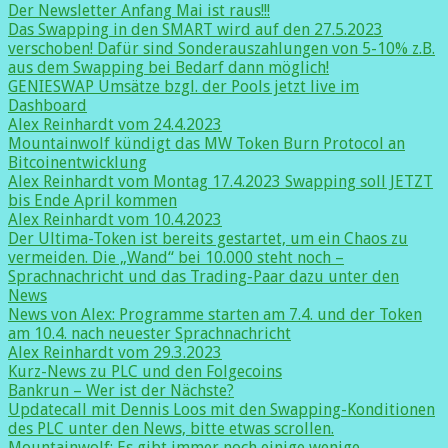
Der Newsletter Anfang Mai ist raus!!!
Das Swapping in den SMART wird auf den 27.5.2023
verschoben! Dafür sind Sonderauszahlungen von 5-10% z.B.
aus dem Swapping bei Bedarf dann möglich!
GENIESWAP Umsätze bzgl. der Pools jetzt live im
Dashboard
Alex Reinhardt vom 24.4.2023
Mountainwolf kündigt das MW Token Burn Protocol an
Bitcoinentwicklung
Alex Reinhardt vom Montag 17.4.2023 Swapping soll JETZT
bis Ende April kommen
Alex Reinhardt vom 10.4.2023
Der Ultima-Token ist bereits gestartet, um ein Chaos zu
vermeiden. Die „Wand“ bei 10.000 steht noch –
Sprachnachricht und das Trading-Paar dazu unter den
News
News von Alex: Programme starten am 7.4. und der Token
am 10.4. nach neuester Sprachnachricht
Alex Reinhardt vom 29.3.2023
Kurz-News zu PLC und den Folgecoins
Bankrun – Wer ist der Nächste?
Updatecall mit Dennis Loos mit den Swapping-Konditionen
des PLC unter den News, bitte etwas scrollen.
Mountainwolf: Es gibt immer noch einige wenige