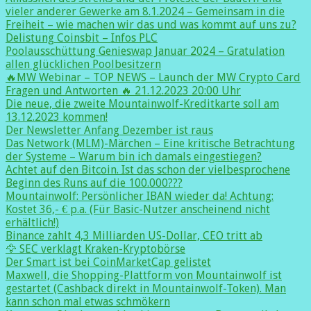
vieler anderer Gewerke am 8.1.2024 – Gemeinsam in die
Freiheit – wie machen wir das und was kommt auf uns zu?
Delistung Coinsbit – Infos PLC
Poolausschüttung Genieswap Januar 2024 – Gratulation
allen glücklichen Poolbesitzern
🔥MW Webinar – TOP NEWS – Launch der MW Crypto Card
Fragen und Antworten 🔥 21.12.2023 20:00 Uhr
Die neue, die zweite Mountainwolf-Kreditkarte soll am
13.12.2023 kommen!
Der Newsletter Anfang Dezember ist raus
Das Network (MLM)-Märchen – Eine kritische Betrachtung
der Systeme – Warum bin ich damals eingestiegen?
Achtet auf den Bitcoin. Ist das schon der vielbesprochene
Beginn des Runs auf die 100.000???
Mountainwolf: Persönlicher IBAN wieder da! Achtung:
Kostet 36,- € p.a. (Für Basic-Nutzer anscheinend nicht
erhältlich!)
Binance zahlt 4,3 Milliarden US-Dollar, CEO tritt ab
🦅 SEC verklagt Kraken-Kryptobörse
Der Smart ist bei CoinMarketCap gelistet
Maxwell, die Shopping-Plattform von Mountainwolf ist
gestartet (Cashback direkt in Mountainwolf-Token). Man
kann schon mal etwas schmökern