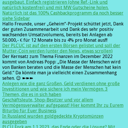
ausgebaut. Einfach registrieren (ohne Ref.-Link und
natürlich kostenfrei) und mit MW Gutscheine holen.
Natürlich ist das 100% Cashbackprogramm da noch besser
siehe Sidebar
Hallo Freunde, unser „Geheim“-Projekt schüttet jetzt, Dank
der guten Zusammenarbeit und Dank des sehr positiv
wachsenden Umsatzvolumens, bereits bei Anlagen ab
50.000,- € für 12 Monate bis zu 4% pro Monat aus!!!
Der PLCUC ist auf den ersten Börsen gelistet und soll der
Mutter-Coin werden (unter den News, etwas scrollen)
Der Kernsatz zum Thema Finanzen im Dezember 2022
kommt von Andreas Popp: „Die Masse der Menschen wird
von Banken beraten und die Masse der Menschen hat kein
Geld.“ Da könnte man ja vielleicht einen Zusammenhang
sehen. 😉 ➽➽➽
Anlegen wie die ganz Großen, Geld verdienen ohne große
Investitionen und wie sichere ich mein Vermögen. 3
Themen, die es in sich haben
Geschäftsleute, Shop-Besitzer und vor allem
Vermögensverwalter aufgepasst! Hier kommt Ihr zu Eurem
Biturbo für Euer Business
In Russland wurden goldgedeckte Kryptomünzen
ausgegeben
PLCU Fork am 1.1.2023, das Ende oder die Lösung? Mit