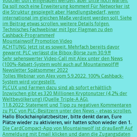
Voucher dort eingeladen werden, aber bitte noch warten.
Da soll noch eine Erweiterung kommen! Für Networker ist
die Struktur gespiegelt aber Handlungsbedarf, wenn
international im gleichen Maße verdient werden soll. Siehe
im Beitrag etwas scrollen. weitere Details folgen.
Technisches Fachwebinar mit Igor Flagman zu den
Cashback-Programmen!
Mountainwolf Promotion Video
ACHTUNG: Jetzt ist es soweit. Mehrfach bereits davor
gewarnt: PLC verlässt die Bibox-Börse zum 30.9.!!!
Sehr sehenswerter Video-Call mit Alex unter den News
(100%-Rabatt-System wohl auch auf Mountainwolf)!!!
Newsletter Spätsommer 2022
Tolles Webinar von Alex vom 5.9.2022. 100% Cashback-
System wird vorgestellt.
PLCUX und Farmen dazu sind ab sofort erhältlich
Inzwischen gibt es 320 Millionen Kryptonutzer (4,2% der
Weltbevölkerung) (Quelle Triple-A AG).
11.8.2022: Statement und Tipp zu negativen Kommentaren
zu PLC von PLC-Besitzern unter den News – etwas scrollen.
Hallo Blockchainplatzbesitzer, bitte denkt daran, Eure
Plätze wieder zu aktivieren, wir hatten schon wieder den 1.
Die CardCompact-App von Mountainwolf ist draußen!!! Auf
Anmeldung mit Email klicken und dann die Zugangsdaten