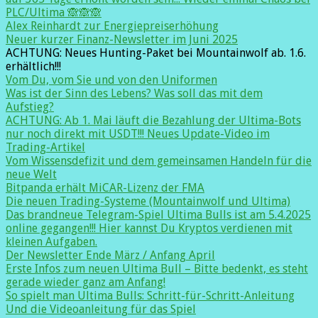
PLC/Ultima 🙈🙈🙈
Alex Reinhardt zur Energiepreiserhöhung
Neuer kurzer Finanz-Newsletter im Juni 2025
ACHTUNG: Neues Hunting-Paket bei Mountainwolf ab. 1.6.
erhältlich!!!
Vom Du, vom Sie und von den Uniformen
Was ist der Sinn des Lebens? Was soll das mit dem
Aufstieg?
ACHTUNG: Ab 1. Mai läuft die Bezahlung der Ultima-Bots
nur noch direkt mit USDT!!! Neues Update-Video im
Trading-Artikel
Vom Wissensdefizit und dem gemeinsamen Handeln für die
neue Welt
Bitpanda erhält MiCAR-Lizenz der FMA
Die neuen Trading-Systeme (Mountainwolf und Ultima)
Das brandneue Telegram-Spiel Ultima Bulls ist am 5.4.2025
online gegangen!!! Hier kannst Du Kryptos verdienen mit
kleinen Aufgaben.
Der Newsletter Ende März / Anfang April
Erste Infos zum neuen Ultima Bull – Bitte bedenkt, es steht
gerade wieder ganz am Anfang!
So spielt man Ultima Bulls: Schritt-für-Schritt-Anleitung
Und die Videoanleitung für das Spiel