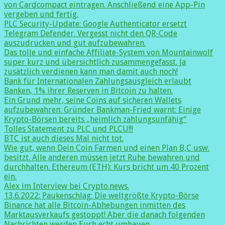
von Cardcompact eintragen. Anschließend eine App-Pin
vergeben und fertig.
PLC Security-Update: Google Authenticator ersetzt
Telegram Defender. Vergesst nicht den QR-Code
auszudrucken und gut aufzubewahren.
Das tolle und einfache Affiliate-System von Mountainwolf
super kurz und übersichtlich zusammengefasst. Ja
zusätzlich verdienen kann man damit auch noch!
Bank für Internationalen Zahlungsausgleich erlaubt
Banken, 1% ihrer Reserven in Bitcoin zu halten.
Ein Grund mehr, seine Coins auf sicheren Wallets
aufzubewahren: Gründer Bankman-Fried warnt: Einige
Krypto-Börsen bereits „heimlich zahlungsunfähig“
Tolles Statement zu PLC und PLCU!!!
BTC ist auch dieses Mal nicht tot.
Wie gut, wenn Dein Coin Farmen und einen Plan B,C usw.
besitzt. Alle anderen müssen jetzt Ruhe bewahren und
durchhalten. Ethereum (ETH): Kurs bricht um 40 Prozent
ein.
Alex im Interview bei Crypto.news.
13.6.2022: Paukenschlag: Die weltgrößte Krypto-Börse
Binance hat alle Bitcoin-Abhebungen inmitten des
Marktausverkaufs gestoppt! Aber die danach folgenden
Nachrichten werden Euch echt umhauen.