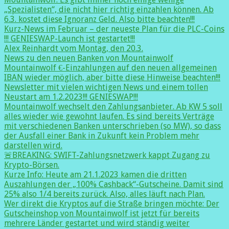
„Spezialisten“, die nicht hier richtig einzahlen können. Ab
6.3. kostet diese Ignoranz Geld. Also bitte beachten!!!
Kurz-News im Februar – der neueste Plan für die PLC-Coins
!!! GENIESWAP-Launch ist gestartet!!!
Alex Reinhardt vom Montag, den 20.3.
News zu den neuen Banken von Mountainwolf
Mountainwolf €-Einzahlungen auf den neuen allgemeinen
IBAN wieder möglich, aber bitte diese Hinweise beachten!!!
Newsletter mit vielen wichtigen News und einem tollen
Neustart am 1.2.2023!!! GENIESWAP!!!
Mountainwolf wechselt den Zahlungsanbieter. Ab KW 5 soll
alles wieder wie gewohnt laufen. Es sind bereits Verträge
mit verschiedenen Banken unterschrieben (so MW), so dass
der Ausfall einer Bank in Zukunft kein Problem mehr
darstellen wird.
🚨BREAKING: SWIFT-Zahlungsnetzwerk kappt Zugang zu
Krypto-Börsen.
Kurze Info: Heute am 21.1.2023 kamen die dritten
Auszahlungen der „100% Cashback“-Gutscheine. Damit sind
25% also 1/4 bereits zurück. Also, alles läuft nach Plan.
Wer direkt die Kryptos auf die Straße bringen möchte: Der
Gutscheinshop von Mountainwolf ist jetzt für bereits
mehrere Länder gestartet und wird ständig weiter