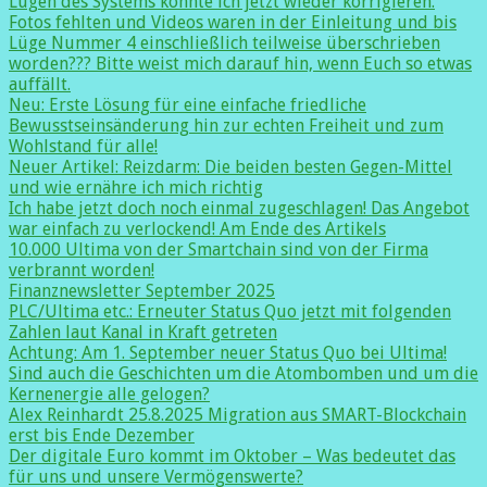
Lügen des Systems konnte ich jetzt wieder korrigieren.
Fotos fehlten und Videos waren in der Einleitung und bis
Lüge Nummer 4 einschließlich teilweise überschrieben
worden??? Bitte weist mich darauf hin, wenn Euch so etwas
auffällt.
Neu: Erste Lösung für eine einfache friedliche
Bewusstseinsänderung hin zur echten Freiheit und zum
Wohlstand für alle!
Neuer Artikel: Reizdarm: Die beiden besten Gegen-Mittel
und wie ernähre ich mich richtig
Ich habe jetzt doch noch einmal zugeschlagen! Das Angebot
war einfach zu verlockend! Am Ende des Artikels
10.000 Ultima von der Smartchain sind von der Firma
verbrannt worden!
Finanznewsletter September 2025
PLC/Ultima etc.: Erneuter Status Quo jetzt mit folgenden
Zahlen laut Kanal in Kraft getreten
Achtung: Am 1. September neuer Status Quo bei Ultima!
Sind auch die Geschichten um die Atombomben und um die
Kernenergie alle gelogen?
Alex Reinhardt 25.8.2025 Migration aus SMART-Blockchain
erst bis Ende Dezember
Der digitale Euro kommt im Oktober – Was bedeutet das
für uns und unsere Vermögenswerte?