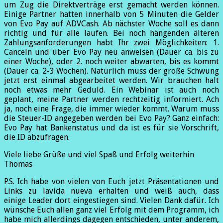
um Zug die Direktverträge erst gemacht werden können.
Einige Partner hatten innerhalb von 5 Minuten die Gelder
von Evo Pay auf ADVCash. Ab nächster Woche soll es dann
richtig und für alle laufen. Bei noch hängenden älteren
Zahlungsanforderungen habt Ihr zwei Möglichkeiten: 1.
Canceln und über Evo Pay neu anweisen (Dauer ca. bis zu
einer Woche), oder 2. noch weiter abwarten, bis es kommt
(Dauer ca. 2-3 Wochen). Natürlich muss der große Schwung
jetzt erst einmal abgearbeitet werden. Wir brauchen halt
noch etwas mehr Geduld. Ein Webinar ist auch noch
geplant, meine Partner werden rechtzeitig informiert. Ach
ja, noch eine Frage, die immer wieder kommt. Warum muss
die Steuer-ID angegeben werden bei Evo Pay? Ganz einfach:
Evo Pay hat Bankenstatus und da ist es für sie Vorschrift,
die ID abzufragen.
Viele liebe Grüße und viel Spaß und Erfolg weiterhin
Thomas
P.S. Ich habe von vielen von Euch jetzt Präsentationen und
Links zu lavida nueva erhalten und weiß auch, dass
einige Leader dort eingestiegen sind. Vielen Dank dafür. Ich
wünsche Euch allen ganz viel Erfolg mit dem Programm, ich
habe mich allerdings dagegen entschieden, unter anderem,